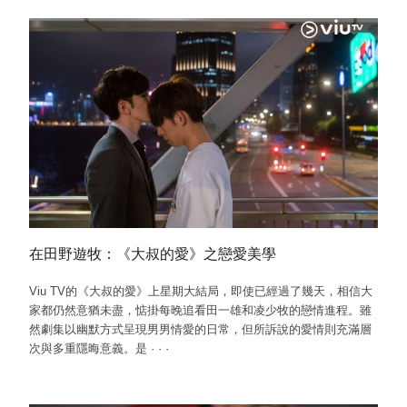
在田野遊牧：《大叔的愛》之戀愛美學
Viu TV的《大叔的愛》上星期大結局，即使已經過了幾天，相信大
家都仍然意猶未盡，惦掛每晚追看田一雄和凌少牧的戀情進程。雖
然劇集以幽默方式呈現男男情愛的日常，但所訴說的愛情則充滿層
次與多重隱晦意義。是
·
·
·