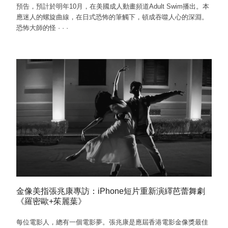
預告，預計於明年10月，在美國成人動畫頻道Adult Swim播出。本
應迷人的螺旋曲線，在日式恐怖的筆觸下，頓成吞噬人心的深淵。
恐怖大師的怪
·
·
·
金像美指張兆康專訪：iPhone短片重新演繹芭蕾舞劇
《羅密歐+茱麗葉》
每位電影人，總有一個電影夢。張兆康是應屆香港電影金像獎最佳