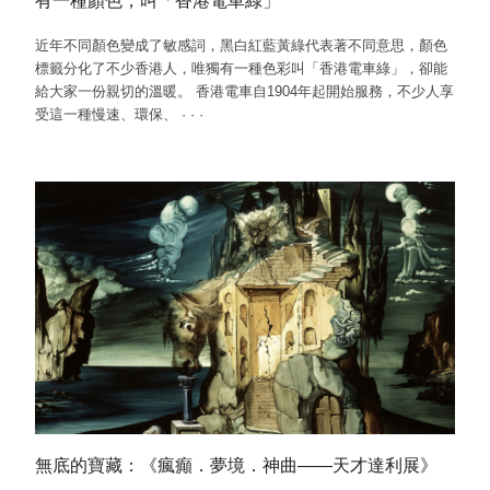
有一種顏色，叫「香港電車綠」
近年不同顏色變成了敏感詞，黑白紅藍黃綠代表著不同意思，顏色
標籤分化了不少香港人，唯獨有一種色彩叫「香港電車綠」，卻能
給大家一份親切的溫暖。 香港電車自1904年起開始服務，不少人享
受這一種慢速、環保、
·
·
·
無底的寶藏：《瘋癲．夢境．神曲——天才達利展》