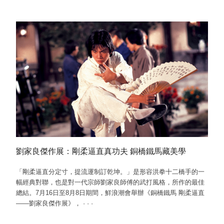
劉家良傑作展：剛柔逼直真功夫 銅橋鐵馬藏美學
「剛柔逼直分定寸，提流運制訂乾坤。」是形容洪拳十二橋手的一
幅經典對聯，也是對一代宗師劉家良師傅的武打風格，所作的最佳
總結。7月16日至8月8日期間，鮮浪潮會舉辦《銅橋鐵馬 剛柔逼直
——劉家良傑作展》，
·
·
·