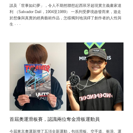
談及「世事如幻夢」，令人不期然聯想起西班牙超現實主義畫家達
利 （Salvador Dalí，1904至1989） 一系列受夢境啟發而來，遊走
於想像與真實的經典藝術作品，怎樣獨到地演繹了創作者的人性與
生
·
·
·
首屆奧運滑板賽，認識兩位奪金滑板運動員
今屆東京奧運新增了五項全新運動，包括滑板、空手道、衝浪、運