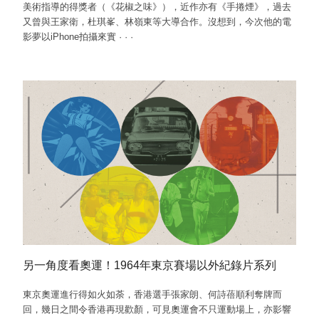
美術指導的得獎者（《花椒之味》），近作亦有《手捲煙》，過去
又曾與王家衛，杜琪峯、林嶺東等大導合作。沒想到，今次他的電
影夢以iPhone拍攝來實
·
·
·
另一角度看奧運！1964年東京賽場以外紀錄片系列
東京奧運進行得如火如荼，香港選手張家朗、何詩蓓順利奪牌而
回，幾日之間令香港再現歡顏，可見奧運會不只運動場上，亦影響