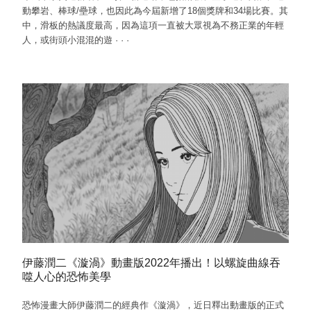
動攀岩、棒球/壘球，也因此為今屆新增了18個獎牌和34場比賽。其
中，滑板的熱議度最高，因為這項一直被大眾視為不務正業的年輕
人，或街頭小混混的遊
·
·
·
伊藤潤二《漩渦》動畫版2022年播出！以螺旋曲線吞
噬人心的恐怖美學
恐怖漫畫大師伊藤潤二的經典作《漩渦》，近日釋出動畫版的正式