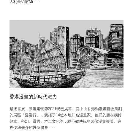
大利藝術家Mi
·
·
·
香港漫畫的新時代魅力
緊接書展，動漫電玩節2021現已揭幕，其中由香港動漫畫聯會策劃
的展區「漫漫行」，囊括了14位本地知名漫畫家。他們的題材橫跨
兒童、科幻、靈異、本土文化等，絕不教傳統的武俠漫畫專美。這
裡便率先介紹幾位將會
·
·
·