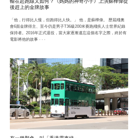
輸在起跑線又如何？《媽媽的神奇小子》上演蘇樺偉從
後趕上的金牌故事
「他，行得比人慢，但跑得比人快。」 他，是蘇樺偉。 歷屆殘奧
會6面金牌得主、至今仍是男子T36級200米賽跑殘疾人士世界紀錄
保持者。2016年正式退役，當大家逐漸遺忘這個名字之際，終於有
電影將他的故事
·
·
·