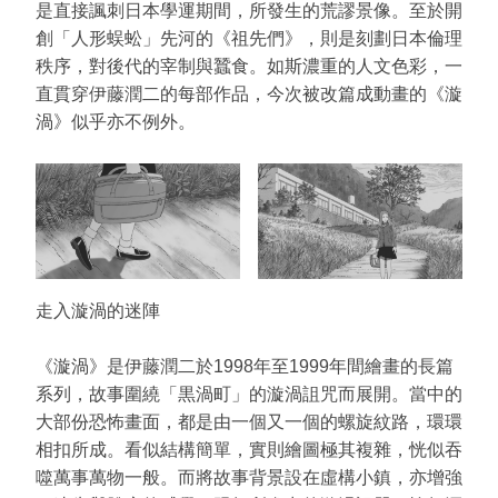
是直接諷刺日本學運期間，所發生的荒謬景像。至於開
創「人形蜈蚣」先河的《祖先們》，則是刻劃日本倫理
秩序，對後代的宰制與蠶食。如斯濃重的人文色彩，一
直貫穿伊藤潤二的每部作品，今次被改篇成動畫的《漩
渦》似乎亦不例外。
走入漩渦的迷陣
《漩渦》是伊藤潤二於1998年至1999年間繪畫的長篇
系列，故事圍繞「黒渦町」的漩渦詛咒而展開。當中的
大部份恐怖畫面，都是由一個又一個的螺旋紋路，環環
相扣所成。看似結構簡單，實則繪圖極其複雜，恍似吞
噬萬事萬物一般。而將故事背景設在虛構小鎮，亦增強