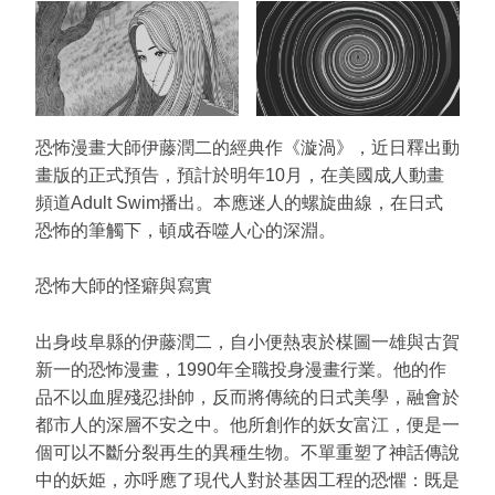
恐怖漫畫大師伊藤潤二的經典作《漩渦》，近日釋出動
畫版的正式預告，預計於明年10月，在美國成人動畫
頻道Adult Swim播出。本應迷人的螺旋曲線，在日式
恐怖的筆觸下，頓成吞噬人心的深淵。
恐怖大師的怪癖與寫實
出身歧阜縣的伊藤潤二，自小便熱衷於楳圖一雄與古賀
新一的恐怖漫畫，1990年全職投身漫畫行業。他的作
品不以血腥殘忍掛帥，反而將傳統的日式美學，融會於
都市人的深層不安之中。他所創作的妖女富江，便是一
個可以不斷分裂再生的異種生物。不單重塑了神話傳說
中的妖姫，亦呼應了現代人對於基因工程的恐懼：既是