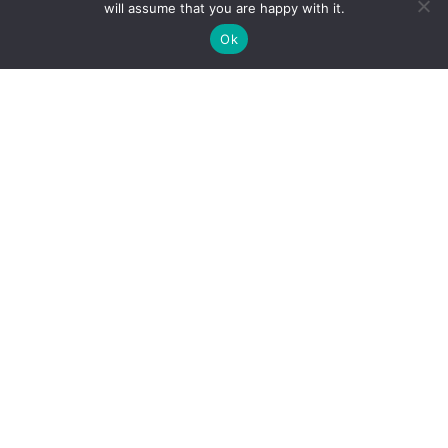
will assume that you are happy with it.
Ok