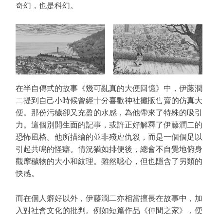
奇幻，也是科幻。
在半自傳式的故事《幾可亂真的大便回憶》中，伊藤潤
二提到自己小時候曾經十分喜歡神社攤販售賣的仿真大
便。那份污穢卻又充盈的水感，為他帶來了特殊的吸引
力。這個別開生面的記事，或許正好解釋了伊藤潤二的
恐怖風格。他所描繪的並非殘虐仇殺，而是一個個足以
引起共鳴的怪癖。情況猶如排便後，總會不自覺地俯身
觀摩穢物的大小和紋理。雖然噁心，但也隱含了另類的
快感。
而在個人癖好以外，伊藤潤二亦相當擅長在故事中，加
入對社會文化的批判。例如短篇作品《仲間之家》，便