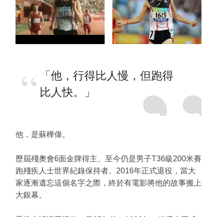
「他，行得比人慢，但跑得
比人快。」
他，是蘇樺偉。
歷屆殘奧會6面金牌得主、至今仍是男子T36級200米賽
跑殘疾人士世界紀錄保持者。2016年正式退役，當大
家逐漸遺忘這個名字之際，終於有電影將他的故事搬上
大銀幕。