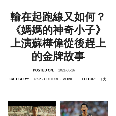
輸在起跑線又如何？
《媽媽的神奇小子》
上演蘇樺偉從後趕上
的金牌故事
POSTED ON:
2021-08-16
CATEGORY:
+852
·
CULTURE
·
MOVIE
EDITOR:
丁力