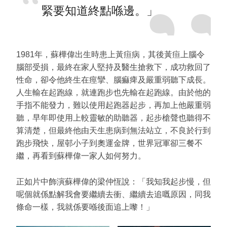
緊要知道終點喺邊。」
1981年，蘇樺偉出生時患上黃疸病，其後黃疸上腦令
腦部受損，最終在家人堅持及醫生搶救下，成功救回了
性命，卻令他終生在痙攣、腦痲痺及嚴重弱聽下成長。
人生輸在起跑線，就連跑步也先輸在起跑線。由於他的
手指不能發力，難以使用起跑器起步，再加上他嚴重弱
聽，早年即使用上較靈敏的助聽器，起步槍聲也聽得不
算清楚，但最終他由天生患病到無法站立，不良於行到
跑步飛快，屋邨小子到奧運金牌，世界冠軍卻三餐不
繼，再看到蘇樺偉一家人如何努力。
正如片中飾演蘇樺偉的梁仲恆說：「我知我起步慢，但
呢個就係點解我會要繼續去衝、繼續去追嘅原因，同我
條命一樣，我就係要喺後面追上嚟！」