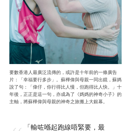
要數香港人最廣泛流傳的，或許是十年前的一條廣告
片：「幸福要行多步」。蘇樺偉與母親一同出鏡，蘇媽
說了句：「偉仔，你行得比人慢，但跑得比人快。」十
年後，正正是這一句，亦成為了《媽媽的神奇小子》的
主軸，將蘇樺偉與母親的神奇之旅搬上大銀幕。
「輸咗喺起跑線唔緊要，最