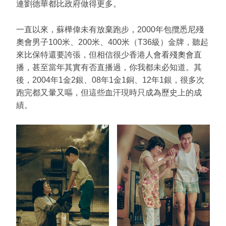
連劉德華都比政府做得更多。
一直以來，蘇樺偉未有放棄跑步，2000年包攬悉尼殘
奧會男子100米、200米、400米（T36級）金牌，聽起
來比保特還要誇張，但相信很少香港人會看殘奧會直
播，甚至當年其實有否直播過，你我都未必知道。其
後，2004年1金2銀、08年1金1銅、12年1銀，很多次
跑完都又暈又嘔，但這些血汗現時只成為歷史上的成
績。