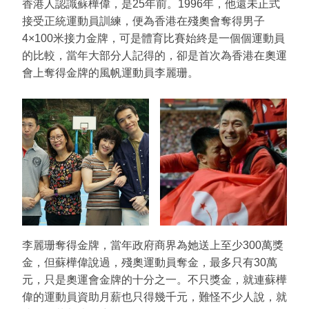
香港人認識蘇樺偉，是25年前。1996年，他還未正式
接受正統運動員訓練，便為香港在殘奧會奪得男子
4×100米接力金牌，可是體育比賽始終是一個個運動員
的比較，當年大部分人記得的，卻是首次為香港在奧運
會上奪得金牌的風帆運動員李麗珊。
李麗珊奪得金牌，當年政府商界為她送上至少300萬獎
金，但蘇樺偉說過，殘奧運動員奪金，最多只有30萬
元，只是奧運會金牌的十分之一。不只獎金，就連蘇樺
偉的運動員資助月薪也只得幾千元，難怪不少人說，就