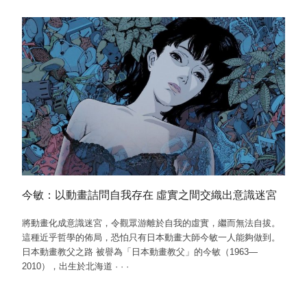
今敏：以動畫詰問自我存在 虛實之間交織出意識迷宮
將動畫化成意識迷宮，令觀眾游離於自我的虛實，繼而無法自拔。
這種近乎哲學的佈局，恐怕只有日本動畫大師今敏一人能夠做到。
日本動畫教父之路 被譽為「日本動畫教父」的今敏（1963—
2010），出生於北海道
·
·
·