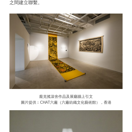
之間建立聯繫。
龐克搖滾舍作品及展廳牆上引文
圖片提供︰CHAT六廠（六廠紡織文化藝術館），香港