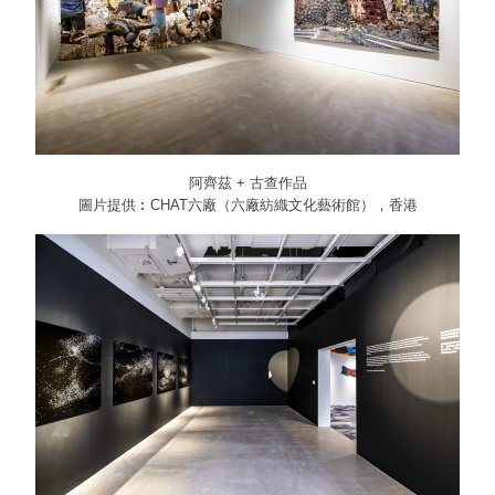
阿齊茲 + 古查作品
圖片提供︰CHAT六廠（六廠紡織文化藝術館），香港