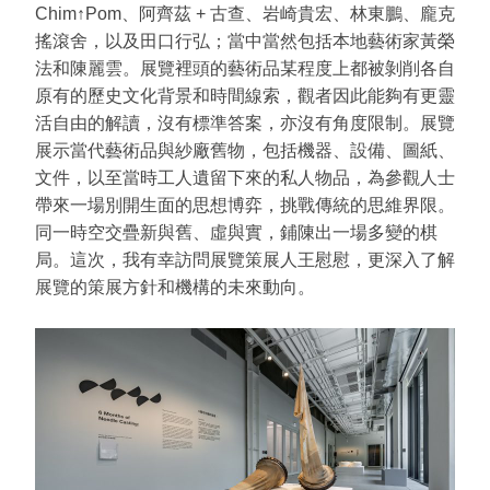
Chim↑Pom、阿齊茲 + 古查、岩崎貴宏、林東鵬、龐克
搖滾舍，以及田口行弘；當中當然包括本地藝術家黃榮
法和陳麗雲。展覽裡頭的藝術品某程度上都被剝削各自
原有的歷史文化背景和時間線索，觀者因此能夠有更靈
活自由的解讀，沒有標準答案，亦沒有角度限制。展覽
展示當代藝術品與紗廠舊物，包括機器、設備、圖紙、
文件，以至當時工人遺留下來的私人物品，為參觀人士
帶來一場別開生面的思想博弈，挑戰傳統的思維界限。
同一時空交疊新與舊、虛與實，鋪陳出一場多變的棋
局。這次，我有幸訪問展覽策展人王慰慰，更深入了解
展覽的策展方針和機構的未來動向。