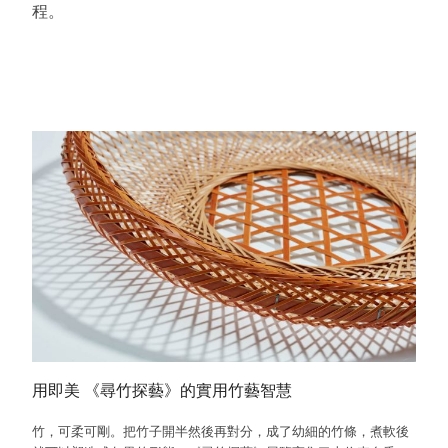
程。
用即美 《尋竹探藝》的實用竹藝智慧
竹，可柔可剛。把竹子開半然後再對分，成了幼細的竹條，煮軟後