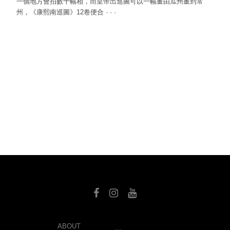
一個地方會拍數十幅相，而皇帝出巡圖可以一幅畫由瓜州畫到常
州，《康熙南巡圖》12卷便合
·
·
·
SEARCH
ABOUT