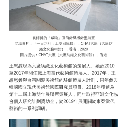
袁師傅的「威嚕」圓筒針織機針盤裝置
展場圖片：「一日之計：工友回憶錄」，CHAT六廠（六廠紡
織文化藝術館），香港，2020
圖片提供︰CHAT六廠（六廠紡織文化藝術館），香港
王慰慰現為六廠紡織文化藝術館的策展人。她於2010
至2017年間任職上海當代藝術館策展人。2017年，王
慰慰參與台灣關渡美術館的駐館策展人計劃，同年參與
韓國國立現代美術館國際研究員項目。2018年獲選為
第十二屆上海雙年展聯席策展人，同年取得亞洲文化協
會個人研究計劃獎助金，於2019年展開關於東亞當代
藝術的一系列調研。