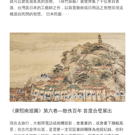
就可以塑造成各異的形態。《尋竹探藝》展覽齊集了十位來自香
港、台灣及日本的工藝師之作，以裝置藝術或日用品之形態呈現這
種源自民間的智慧。 日本民藝
·
·
·
《康熙南巡圖》第六卷—散佚百年 首度合璧展出
現在去旅行，大都用電話或相機留影，會畫畫的，或會畫下幾幅風
景；但古代皇帝出巡，是需要一支宮廷畫師團隊為他留紀錄。你到