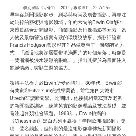
特別展區《肖像1》，2012，碳印照片，22.7x17cm
早年從新聞攝影起步，到參與時尚及廣告攝影，再專注
於純粹的藝術與電影領域，年約六旬的Erwin Olaf多年
來擅長結合新聞攝影、商業攝影及肖像攝影等元素，為
人物及景物營造虛實有致的環境說故事。攝影評論家
Francis Hodgson曾形容其作品像發明了一種獨有的方
式，「緩慢地將深層憂鬱填滿照片的每個角落，就像是
一雙漸漸被淚水浸濕的眼眶。」指出其擅於為畫面注入
飽滿情緒，突顯主題的張力。
獨特手法得力於Erwin所受的培訓。80年代，Erwin從
荷蘭家鄉Hilversum完成學業後，前往第四大城市
Utrecht研讀新聞學。此期間，他接觸相當寫實及老派
的新聞攝影訓練，練就紮實的影像理論及技法基礎，並
關注起各類社會議題。1988年，Erwin拍攝的
《Chessmen》黑白系列更贏得「年輕歐洲攝影師」獎
項，聲名鵲起，但特別的是這組影像非傳統新聞攝影，