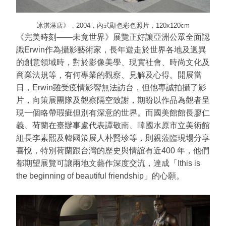
冰淇淋店》，2004，內式顯色彩色照片，120x120cm
《完美時刻——未竟世界》展覽正好讓亞洲公眾全面認
識Erwin作為攝影藝術家，長年遊走於世界各地及迥異
的創意領域時，對於影像美學、現實社會、時尚文化及
商業法規等，有何專業的觀察、見解及心得。開展當
日，Erwin雖受疫情影響無法訪台，但他專誠拍攝了影
片，向策展團隊及觀察隔空致謝，期盼以作品為觀者呈
現一個略帶瑕疵但別有深意的世界。而國美館館長廖仁
義、荷蘭在臺辦事處代表譚敬南、韓國水原市立美術館
組長李素熙及韓國策展人朴賢珍等，則親蒞臨現場分享
喜悅，特別荷蘭跟台灣的歷史與情誼有近400 年，他們
都期望展覽可讓兩地文藝作深度交流，達成「Ithis is
the beginning of beautiful friendship」的心願。