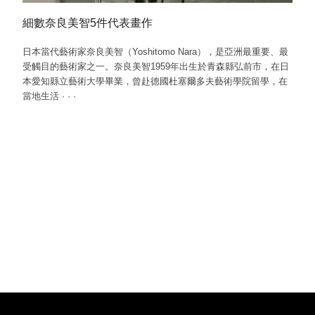
細數奈良美智5件代表畫作
日本當代藝術家奈良美智（Yoshitomo Nara），是亞洲最重要、最
受觸目的藝術家之一。奈良美智1959年出生於青森縣弘前市，在日
本愛知縣立藝術大學畢業，曾赴德國杜塞爾多夫藝術學院留學，在
當地生活
·
·
·