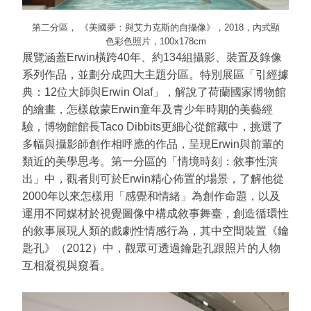
第二分區， 《美國夢：與艾力克斯的自攝像》，2018，內式顯
色彩色照片，100x178cm
展覽涵蓋Erwin橫跨40年、約134組攝影、裝置及錄像
系列作品，並劃分成四大主題分區。特別展區「引經據
典：12位大師與Erwin Olaf」，解說了荷蘭國家博物館
的繪畫，怎樣啟蒙Erwin童年及青少年時期的美藝經
驗，博物館館長Taco Dibbits更細心從館藏中，挑選了
多幅與攝影師創作相呼應的作品，呈現Erwin與前輩的
類近的美學思考。第一分區的「情境時刻：敘事性演
出」中，觀者則可於Erwin精心佈置的場景，了解他從
2000年以來怎樣用「感覺和情緒」為創作命題，以及
運用不同媒材於視覺圖像中構成敘事舞臺，創造循環性
的敘事展現人類的戲劇性情感行為，其中空間裝置《鑰
匙孔》（2012）中，觀眾可透過鑰匙孔跟照片的人物
互相凝視與窺看。