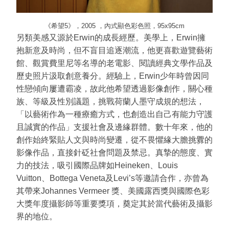
《希望5》，2005 ，內式顯色彩色照，95x95cm
另類美感又源於Erwin的成長經歷。美學上，Erwin擁
抱新意及時尚，但不盲目追逐潮流，他更喜歡遊覽藝術
館、觀賞費里尼等名導的老電影、閱讀經典文學作品及
歷史照片汲取創意養分。經驗上，Erwin少年時曾因同
性戀傾向屢遭霸凌，故此他希望透過影像創作，關心種
族、等級及性別議題，挑戰荷蘭人墨守成規的想法，
「以藝術作為一種療癒方式，也創造出自己有能力守護
且誠實的作品」支援社會及邊緣群體。數十年來，他的
創作始終緊貼人文與時尚變遷，從不畏懼緣大膽挑釁的
影像作品，直接針砭社會問題及禁忌。真摯的態度、實
力的技法，吸引國際品牌如Heineken、Louis
Vuitton、Bottega Veneta及Levi’s等邀請合作，亦曾為
其帶來Johannes Vermeer 獎、美國露西獎與國際色彩
大獎年度攝影師等重要獎項，奠定其於當代藝術及攝影
界的地位。