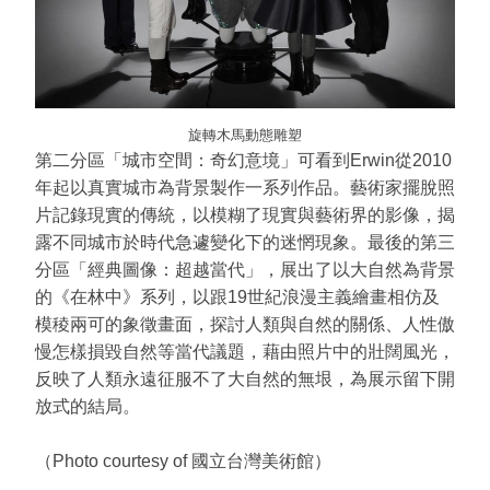
旋轉木馬動態雕塑
第二分區「城市空間：奇幻意境」可看到Erwin從2010
年起以真實城市為背景製作一系列作品。藝術家擺脫照
片記錄現實的傳統，以模糊了現實與藝術界的影像，揭
露不同城市於時代急遽變化下的迷惘現象。最後的第三
分區「經典圖像：超越當代」，展出了以大自然為背景
的《在林中》系列，以跟19世紀浪漫主義繪畫相仿及
模稜兩可的象徵畫面，探討人類與自然的關係、人性傲
慢怎樣損毀自然等當代議題，藉由照片中的壯闊風光，
反映了人類永遠征服不了大自然的無垠，為展示留下開
放式的結局。
（Photo courtesy of 國立台灣美術館）