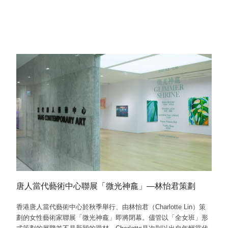
唐人當代藝術中心聯展「微光神龕」—林怡君策劃
香港唐人當代藝術中心於秋季舉行、由林怡君（Charlotte Lin）策
劃的女性藝術家聯展「微光神龕」即將閉幕。儘管以「全女班」形