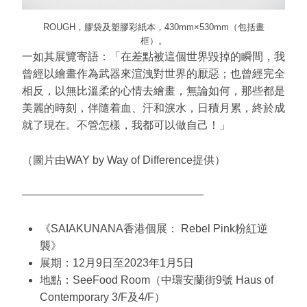
ROUGH
，膠袋及塑膠彩紙本，430mm×530mm（包括畫
框）。
一如其展覽寄語：「在差點被這個世界毀掉的瞬間，我
曾經以繪畫作為武器來渲洩對世界的厭惡；也曾經完全
相反，以無比溫柔的心情去繪畫，無論如何，那些都是
美麗的時刻，伴隨着血、汗和淚水，日積月累，終於成
就了現在。不管怎樣，我都可以做自己！」
（圖片由WAY by Way of Difference提供）
————————————————–
《SAIAKUNANA香港個展： Rebel Pink粉紅逆
襲》
展期：12月9日至2023年1月5日
地點：SeeFood Room（中環安蘭街9號 Haus of
Contemporary 3/F及4/F）