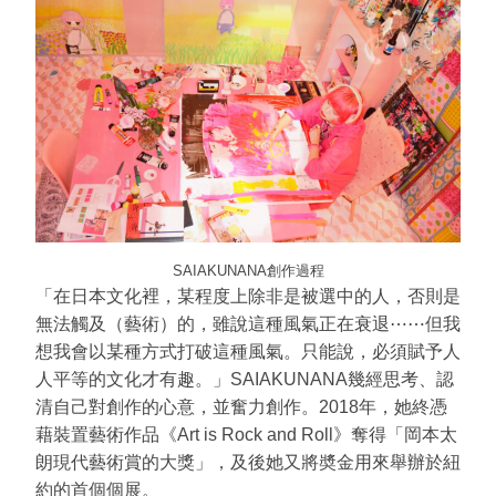
SAIAKUNANA創作過程
「在日本文化裡，某程度上除非是被選中的人，否則是
無法觸及（藝術）的，雖說這種風氣正在衰退⋯⋯但我
想我會以某種方式打破這種風氣。只能說，必須賦予人
人平等的文化才有趣。」SAIAKUNANA幾經思考、認
清自己對創作的心意，並奮力創作。2018年，她終憑
藉裝置藝術作品《Art is Rock and Roll》奪得「岡本太
朗現代藝術賞的大獎」，及後她又將奬金用來舉辦於紐
約的首個個展。