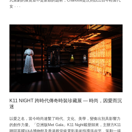
式策劃的展覽並不是新穎的題材，Charlotte是次則以出自年輕當代
女
·
·
·
K11 NIGHT 跨時代傳奇時裝珍藏展 — 時尚，因愛而沉
迷
以愛之名，當今時尚連繫了時代、文化、美學，變奏出別具影響力
的創作力量。「亞洲版Met Gala」K11 Night載譽歸來，主辦方K11
聯同英國V&A博物館及香港殿堂級電影美術指導張叔平，策劃一場