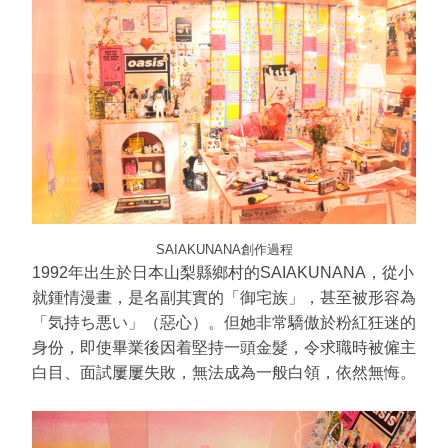
SAIAKUNANA創作過程
1992年出生於日本山梨縣鄉村的SAIAKUNANA，從小
就鍾情漫畫，是名副其實的「御宅族」，甚至被形容為
「気持ち悪い」（惡心）。但她非常驕傲於粉紅狂迷的
身份，即使畢業後因着堅持一頭金髮，令求職時被僱主
白目、面試屢屢失敗，無法成為一般白領，依然無悔。