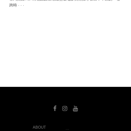
跨時
·
·
·
SEARCH
ABOUT