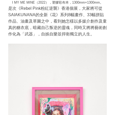
I MY ME MINE
（2022）
，塑膠彩布本，1300mm×1300mm。
是次《Rebel Pink粉紅逆襲》香港個展，大家將可從
SAIAKUNANA的全新《花》系列8幅畫作、33幅拼貼
作品、油畫及草圖之中，看到她怎樣以多媒介創作及童
真的糖衣底，暗藏自己叛逆的靈魂，同時又將將藝術創
作化為「武器」，自娛自樂並捍衛獨立的人生。