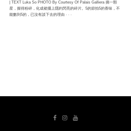
| TEXT Luka So PHOTO By Courtesy Of Palais Galliera 摘一顆
星，握得粉碎，化成裙擺上隱約閃亮的碎片。5的節拍5的香味，不
能數到5的，已沒有談下去的理由
·
·
·