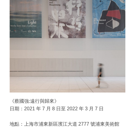
《蔡國強:遠行與歸來》
日期：
2021
年
7
月
8
日至
2022
年
3
月
7
日
地點：上海市浦東新區濱江大道
2777
號浦東美術館