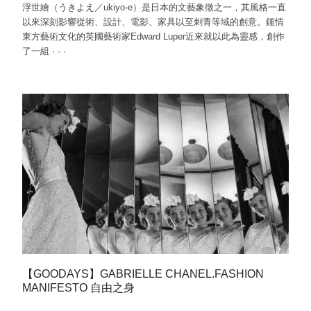
浮世繪（うきよえ／ukiyo-e）是日本的文藝象徵之一，其風格一直
以來深刻影響從術、設計、電影、家具以至刺青等域的創意。鍾情
東方藝術文化的英國藝術家Edward Luper近來就以此為靈感，創作
了一組
·
·
·
【GOODAYS】GABRIELLE CHANEL.FASHION
MANIFESTO 自由之身