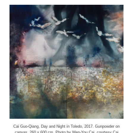
Cai Guo-Qiang, Day and Night in Toledo, 2017. Gunpowder on
canvas, 260 x 600 cm. Photo by Wen-You Cai, courtesy Cai