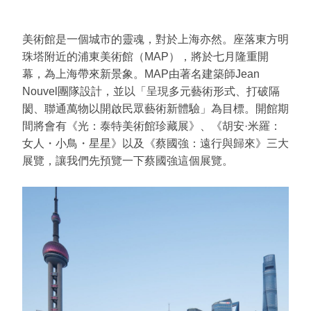
美術館是一個城市的靈魂，對於上海亦然。座落東方明
珠塔附近的浦東美術館（MAP），將於七月隆重開
幕，為上海帶來新景象。MAP由著名建築師Jean
Nouvel團隊設計，並以「呈現多元藝術形式、打破隔
閡、聯通萬物以開啟民眾藝術新體驗」為目標。開館期
間將會有《光：泰特美術館珍藏展》、《胡安·米羅：
女人・小鳥・星星》以及《蔡國強：遠行與歸來》三大
展覽，讓我們先預覽一下蔡國強這個展覽。