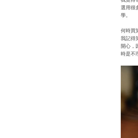
選用很
學。
何時買
我記得第
開心，
時是不