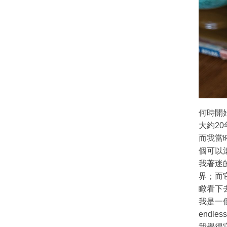
何時開
大約2
而我當
個可以
我著迷
界；而
瞰看下
我是一
endles
我覺得