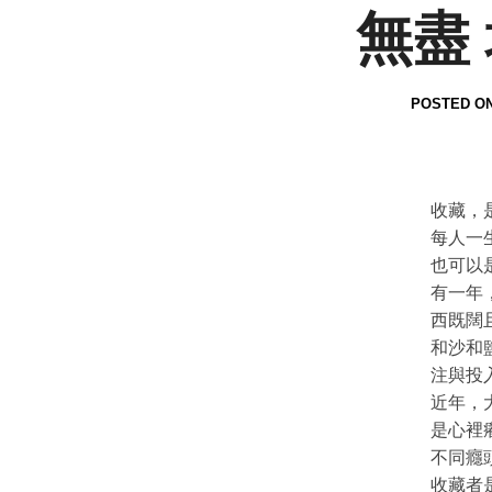
無盡 
POSTED O
收藏，
每人一
也可以
有一年
西既闊
和沙和
注與投
近年，
是心裡
不同癮
收藏者是