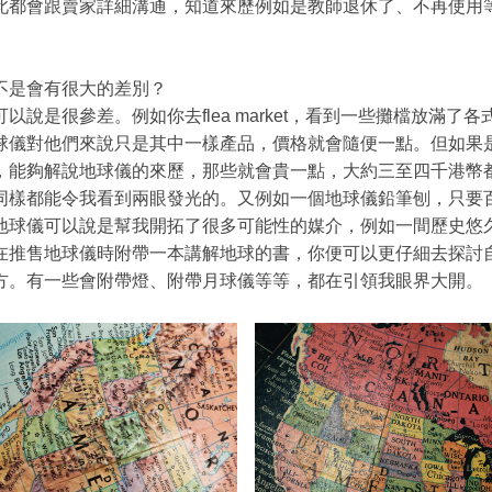
此都會跟賣家詳細溝通，知道來歷例如是教師退休了、不再使用
。
不是會有很大的差別？
以說是很參差。例如你去flea market，看到一些攤檔放滿了各
球儀對他們來說只是其中一樣產品，價格就會隨便一點。但如果
，能夠解說地球儀的來歷，那些就會貴一點，大約三至四千港幣
同樣都能令我看到兩眼發光的。又例如一個地球儀鉛筆刨，只要
地球儀可以說是幫我開拓了很多可能性的媒介，例如一間歷史悠
在推售地球儀時附帶一本講解地球的書，你便可以更仔細去探討
方。有一些會附帶燈、附帶月球儀等等，都在引領我眼界大開。