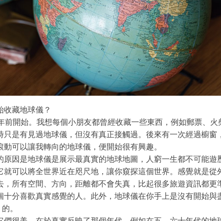
始收藏地球儀？
0年前開始。我想每個小朋友都曾經收藏一些東西，例如郵票、火
時只是有見過地球儀，但沒有真正接觸過。後來有一次經過櫥窗
滾動可以讓我轉向的地球儀，便開始很有興趣。
的原因是地球儀是展示最真實的地球地圖，人窮一生都不可能遊
它就可以將全世界近在咫尺地，讓你窺探這個世界。感覺就是從
去，所有空間、方向，距離都不會失真，比起很多旅遊資訊都更
個十分喜歡真實感覺的人。此外，地球儀在你手上是沒有開始與
s 的。
它們很美，在於真實反映了那個年代。例如在五、六十年代的地