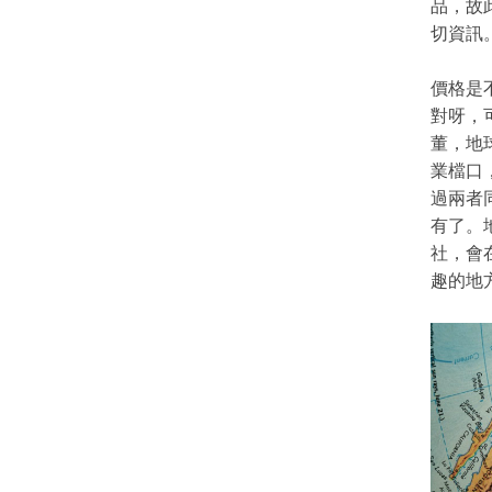
品，故
切資訊
價格是
對呀，可
董，地
業檔口
過兩者
有了。
社，會
趣的地