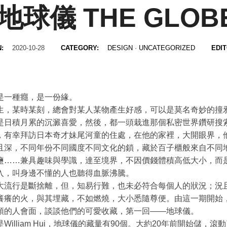
地球儀 THE GLOB
N:
2020-10-28
CATEGORY:
DESIGN
·
UNCATEGORIZED
EDI
是一種癮，是一份緣。
生，某時某刻，總會對某人某物產生好感，可以是莫名奇妙的撞
是日積月累的沉澱喜愛，然後，都一頭栽進那個私密世界鑽研搜
，有幸拜訪日本奇才妹尾河童的住處，在他的家裡，大開眼界，
且深，不同年份不同國度不同文化的鎖，藏於百子櫃般來自不同
鹽……兼具趣味與學識，達至境界，不因價錢體積高低大小，而
入，叫身邊不懂的人也聽得血脈沸騰。
大流行是斷捨離，但，知易行難，也未必符合每個人的狀況；況
癢癢的火，與其埋藏，不如燃燒，大小悉隨尊便。由這一期開始
頭的人會面，談談他們的可愛收藏，第一回——地球儀。
William Hui，地球儀的藏量有90個。大約20年前開始儲，滾