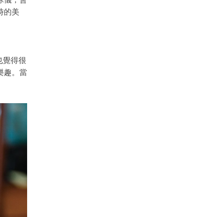
時的美
也覺得很
樂趣。當