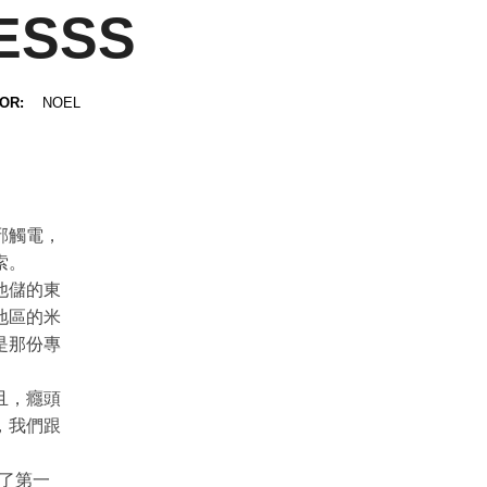
ESSS
TOR:
NOEL
邪觸電，
索。
他儲的東
地區的米
是那份專
且，癮頭
，我們跟
動了第一