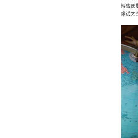
轉後便
像從太