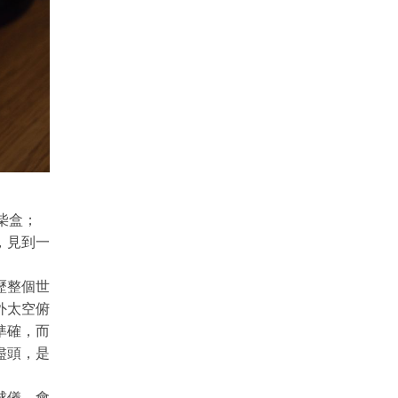
柴盒；
，見到一
歷整個世
外太空俯
準確，而
盡頭，是
球儀，會