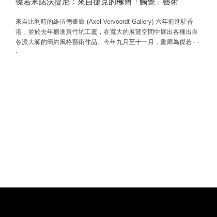
傑若米諾沃提尼：來自捷克的極簡「觸覺」藝術
來自比利時的維伍德畫廊 (Axel Vervoordt Gallery) 六年前進駐香
港，並於去年搬進黃竹坑工廈，在寬大的展覽空間中展出各種出自
各派大師的簡約風格藝術作品。今年九月至十一月，畫廊為傑若
·
·
·