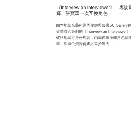
《Interview an Interviewer》｜專
輝、張寶華一次互換角色
由本地知名藝術家周俊輝與藝廊SC Gallery
寶華聯合策劃的《Interview an Interviewe
破格地進行身份對調，由周俊輝換轉角色訪
華，與這位資深傳媒人重拾過去
·
·
·