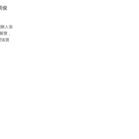
訪周俊
創辦人張
r》展覽，
問張寶