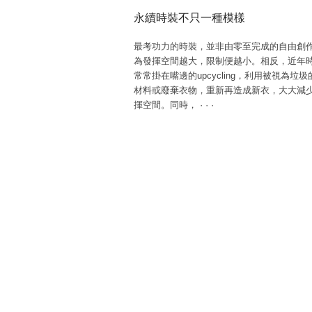
永續時裝不只一種模樣
最考功力的時裝，並非由零至完成的自由創
為發揮空間越大，限制便越小。相反，近年
常常掛在嘴邊的upcycling，利用被視為垃
材料或廢棄衣物，重新再造成新衣，大大減
揮空間。同時，
·
·
·