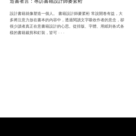
造書者言：專訪書籍設計師麥綮桁
設計書籍就像塑造一個人。 書籍設計師麥綮桁 常說開卷有益，大
多將注意力放在書本的內容中，透過閱讀文字吸收作者的意念，卻
很少讀者真正在意書籍設計的心思。從排版、字體、用紙到各式各
樣的書籍裁剪和釘裝，皆可
·
·
·