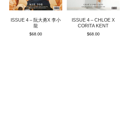
ISSUE 4 – 阮大勇X 李小
ISSUE 4 – CHLOE X
龍
CORITA KENT
$
68.00
$
68.00