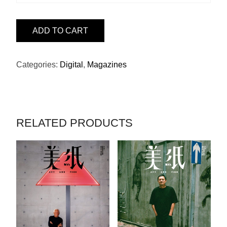
ISSUE
ADD TO CART
2
-
杜
Categories:
Digital
,
Magazines
琪
峯
QUANTITY
RELATED PRODUCTS