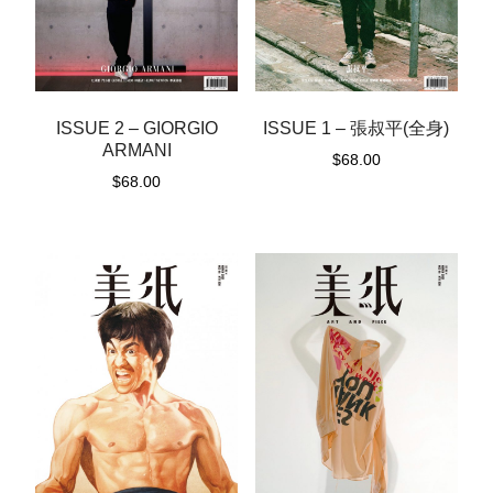
ISSUE 2 – GIORGIO
ISSUE 1 – 張叔平(全身)
ARMANI
$
68.00
$
68.00