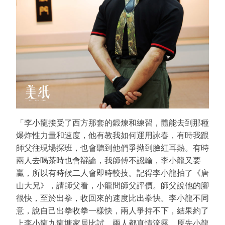
「李小龍接受了西方那套的鍛煉和練習，體能去到那種
爆炸性力量和速度，他有教我如何運用詠春，有時我跟
師父往現場探班，也會聽到他們爭拗到臉紅耳熱。有時
兩人去喝茶時也會辯論，我師傅不認輸，李小龍又要
贏，所以有時候二人會即時較技。記得李小龍拍了《唐
山大兄》，請師父看，小龍問師父評價。師父說他的腳
很快，至於出拳，收回來的速度比出拳快。李小龍不同
意，說自己出拳收拳一樣快，兩人爭持不下，結果約了
上李小龍九龍塘家居比試。兩人都真情流露，原先小龍