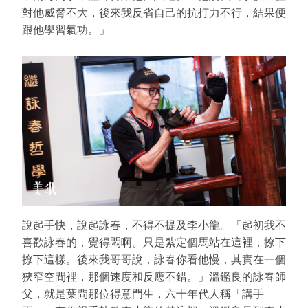
對他威脅不大，後來我反省自己的抗打力不行，結果便
跟他學習氣功。」
說起手快，說起詠春，不得不提及李小龍。「起初我不
喜歡詠春的，覺得悶啊。只是紮定個馬站在這裡，撩下
撩下這樣。後來我哥哥說，詠春你看他慢，其實在一個
狹窄空間裡，那個速度和反應不錯。」溫鑑良的詠春師
父，就是葉問那位得意門生，六十年代人稱「講手