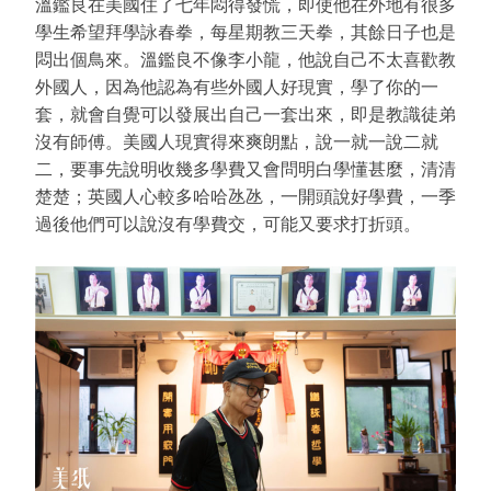
溫鑑良在美國住了七年悶得發慌，即使他在外地有很多
學生希望拜學詠春拳，每星期教三天拳，其餘日子也是
悶出個鳥來。溫鑑良不像李小龍，他說自己不太喜歡教
外國人，因為他認為有些外國人好現實，學了你的一
套，就會自覺可以發展出自己一套出來，即是教識徒弟
沒有師傅。美國人現實得來爽朗點，說一就一說二就
二，要事先說明收幾多學費又會問明白學懂甚麼，清清
楚楚；英國人心較多哈哈氹氹，一開頭說好學費，一季
過後他們可以說沒有學費交，可能又要求打折頭。