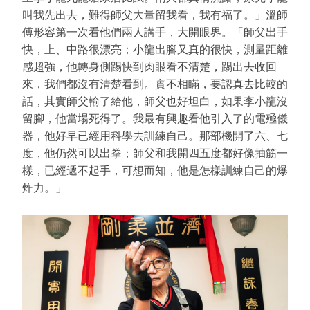
叫我先出去，難得師父大量留我看，我有福了。」溫師
傅形容第一次看他們兩人講手，大開眼界。「師父出手
快，上、中路很漂亮；小龍出腳又真的很快，測量距離
感超強，他轉身側踢快到肉眼看不清楚，踢出去收回
來，我們都沒有清楚看到。實不相瞞，要認真去比較的
話，其實師父輸了給他，師父也好坦白，如果李小龍沒
留腳，他當場死得了。我最有興趣看他引入了的電殛儀
器，他好早已經用科學去訓練自己。那部機開了六、七
度，他仍然可以出拳；師父和我開四五度都好像抽筋一
樣，已經遞不起手，可想而知，他是怎樣訓練自己的爆
炸力。」