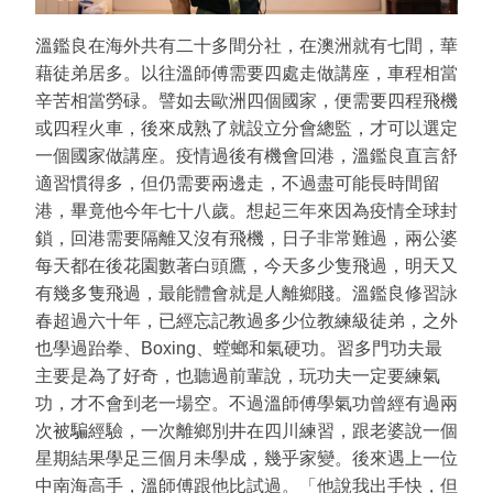
溫鑑良在海外共有二十多間分社，在澳洲就有七間，華
藉徒弟居多。以往溫師傅需要四處走做講座，車程相當
辛苦相當勞碌。譬如去歐洲四個國家，便需要四程飛機
或四程火車，後來成熟了就設立分會總監，才可以選定
一個國家做講座。疫情過後有機會回港，溫鑑良直言舒
適習慣得多，但仍需要兩邊走，不過盡可能長時間留
港，畢竟他今年七十八歲。想起三年來因為疫情全球封
鎖，回港需要隔離又沒有飛機，日子非常難過，兩公婆
每天都在後花園數著白頭鷹，今天多少隻飛過，明天又
有幾多隻飛過，最能體會就是人離鄉賤。溫鑑良修習詠
春超過六十年，已經忘記教過多少位教練級徒弟，之外
也學過跆拳、Boxing、螳螂和氣硬功。習多門功夫最
主要是為了好奇，也聽過前輩說，玩功夫一定要練氣
功，才不會到老一場空。不過溫師傅學氣功曾經有過兩
次被騙經驗，一次離鄉別井在四川練習，跟老婆說一個
星期結果學足三個月未學成，幾乎家變。後來遇上一位
中南海高手，溫師傅跟他比試過。「他說我出手快，但