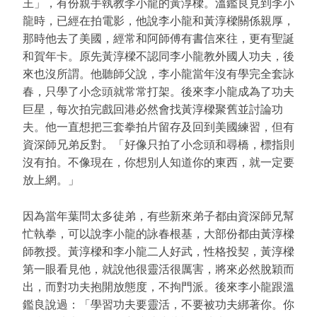
王」，有份親手執教李小龍的黃淳樑。溫鑑良見到李小
龍時，已經在拍電影，他說李小龍和黃淳樑關係親厚，
那時他去了美國，經常和阿師傅有書信來往，更有聖誕
和賀年卡。原先黃淳樑不認同李小龍教外國人功夫，後
來也沒所謂。他聽師父說，李小龍當年沒有學完全套詠
春，只學了小念頭就常常打架。後來李小龍成為了功夫
巨星，每次拍完戲回港必然會找黃淳樑聚舊並討論功
夫。他一直想把三套拳拍片留存及回到美國練習，但有
資深師兄弟反對。「好像只拍了小念頭和尋橋，標指則
沒有拍。不像現在，你想別人知道你的東西，就一定要
放上網。」
因為當年葉問太多徒弟，有些新來弟子都由資深師兄幫
忙執拳，可以說李小龍的詠春根基，大部份都由黃淳樑
師教授。黃淳樑和李小龍二人好武，性格投契，黃淳樑
第一眼看見他，就說他很靈活很厲害，將來必然脫穎而
出，而對功夫抱開放態度，不拘門派。後來李小龍跟溫
鑑良說過：「學習功夫要靈活，不要被功夫綁著你。你