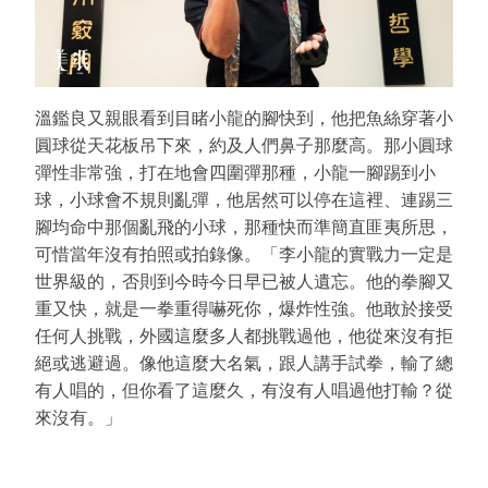
溫鑑良又親眼看到目睹小龍的腳快到，他把魚絲穿著小
圓球從天花板吊下來，約及人們鼻子那麼高。那小圓球
彈性非常強，打在地會四圍彈那種，小龍一腳踢到小
球，小球會不規則亂彈，他居然可以停在這裡、連踢三
腳均命中那個亂飛的小球，那種快而準簡直匪夷所思，
可惜當年沒有拍照或拍錄像。「李小龍的實戰力一定是
世界級的，否則到今時今日早已被人遺忘。他的拳腳又
重又快，就是一拳重得嚇死你，爆炸性強。他敢於接受
任何人挑戰，外國這麼多人都挑戰過他，他從來沒有拒
絕或逃避過。像他這麼大名氣，跟人講手試拳，輸了總
有人唱的，但你看了這麼久，有沒有人唱過他打輸？從
來沒有。」