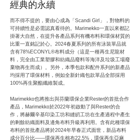
經典的永續
而不得不提的，要由心成為「Scandi Girl」，對物料的
可持續性是必需認真看待的。Marimekko一直以來都記
掛著大自然，在提升各產品系列有機布料和環保材質的
比重一直銘記於心。2024春夏系列的所有泳裝單品就
含有78%ECONYL®布料成分（這是一種再生尼龍材
料，完全由工業塑膠和紡織品廢料等海洋及垃圾工場廢
棄物再生而成）。另外，本季包款和配件系列的新產品
均採用了環保材料，例如全新針織包款單品全部採用
100%再生聚酯纖維製成。
Marimekko也將推出與芬蘭環保企業Rester的首批合作
產品，Marimekko於2022年初啟動了與Rester的合
作，將赫爾辛基印染工坊和縫紉工坊在生產過程中產生
的剩餘紡織面料及邊角布料升級再利用。含有此種環保
布料的首批產品將於2024年早春正式面世，新品布料
成分百分比——環保再生棉布22.5%，環保再生亞麻