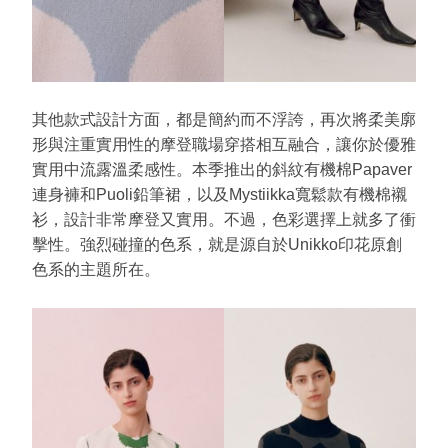
其他款式設計方面，都是簡約而不浮誇，再次將柔美廓
形與注重實用性的摩登職場穿搭相互融合，讓你於優雅
實用中流露溫柔感性。本季推出的斜紋有機棉Papaver
連身褲和Puoli鉛筆裙，以及Mystiikka寬鬆款有機棉襯
衫，設計非常摩登又實用。不過，色彩選擇上就多了衝
擊性。強烈碰撞的色系，就是源自於Unikko印花原創
色系的主題所在。