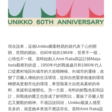
現在說來，這個Unikko圖案輕易的就代表了心的開
朗，世間的繽紛。但60年前的1964年，世界不一樣，
心情也不一樣。當時始創人Armi Ratia與設計師Maija
Isola觀察到的是，1950年代的戰後歲月和1960年代人
口從農村地區向城市的大規模轉移。向城市的遷移，改
變了芬蘭人傳統的生活環境，從與自然緊密相連的環境
轉變為更都市化的環境，希望藉著大自然為素材的布
料，來緩和這種變化。另一方面，布料的鮮豔色彩和設
計，與戰後的匱乏也形成了鮮明對比，重振了芬蘭人堅
忍又樂觀的精神。不過話說回頭，Unikko最讓人感受
良多的，就是她本來就不應該存在。當時Armi Ratia認