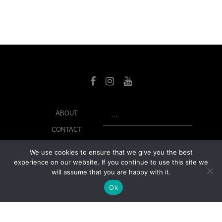
SEARCH
ABOUT
CONTACT
LIBRARY
We use cookies to ensure that we give you the best
experience on our website. If you continue to use this site we
MY ACCOUNT
will assume that you are happy with it.
PRIVACY POLICY
Ok
© Copyright 2026 美紙 , All rights reserved.
web design and
development
by
Ruppell Limited