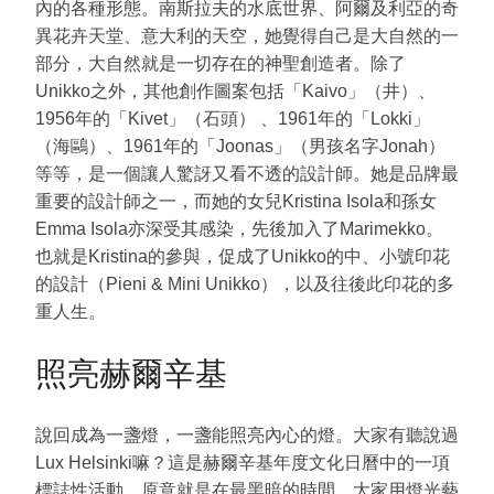
內的各種形態。南斯拉夫的水底世界、阿爾及利亞的奇
異花卉天堂、意大利的天空，她覺得自己是大自然的一
部分，大自然就是一切存在的神聖創造者。除了
Unikko之外，其他創作圖案包括「Kaivo」（井）、
1956年的「Kivet」（石頭） 、1961年的「Lokki」
（海鷗）、1961年的「Joonas」（男孩名字Jonah）
等等，是一個讓人驚訝又看不透的設計師。她是品牌最
重要的設計師之一，而她的女兒Kristina Isola和孫女
Emma Isola亦深受其感染，先後加入了Marimekko。
也就是Kristina的參與，促成了Unikko的中、小號印花
的設計（Pieni & Mini Unikko），以及往後此印花的多
重人生。
照亮赫爾辛基
說回成為一盞燈，一盞能照亮內心的燈。大家有聽說過
Lux Helsinki嘛？這是赫爾辛基年度文化日曆中的一項
標誌性活動，原意就是在最黑暗的時間，大家用燈光藝