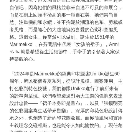
追得上潮流，但又滿肯定自己就在潮流當中。夠有趣夠
自信吧，因為她們的風格並非來自遙不可及的伸展台，
而是在街上回頭率極高的那一種自在美。她們崇尚自
然、注重機能和永續，並不拘泥於潮流的色系、剪裁或
者風格，而是隨心的大膽地擁抱喜愛的色彩和童趣風
格。這個女生，你當然可以做到。誕生於1951年的
Marimekko ，在芬蘭語中代表「女孩的裙子」，Armi
Ratia就是希望從生活細節中，手牽手的引領著大家保
持樂觀的心。
「2024年是Marimekko的經典印花圖案Unikko誕生60
周年，所以整個春夏系列，從設計規模、圖案運用、主
打色彩到特色技藝，我們都跟Unikko進行了前所未有
的詮釋與呈現。我們希望透過對兩大主題的強調來表達
設計忠旨——『裙子本身即是畫布』，以及『張揚明亮
的色彩圖案為生活帶來歡樂』。深厚的印花色彩設計傳
承之外，也創造了新的印花圖象篇。而極簡風尚和實用
主義理念交碰相織，也是能令人如此愉悅的。」現任創