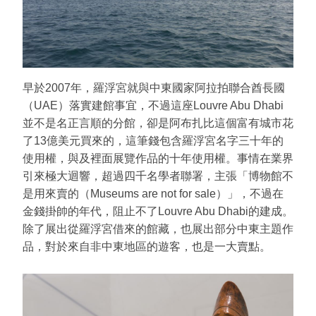
早於2007年，羅浮宮就與中東國家阿拉拍聯合酋長國
（UAE）落實建館事宜，不過這座Louvre Abu Dhabi
並不是名正言順的分館，卻是阿布扎比這個富有城市花
了13億美元買來的，這筆錢包含羅浮宮名字三十年的
使用權，與及裡面展覽作品的十年使用權。事情在業界
引來極大迴響，超過四千名學者聯署，主張「博物館不
是用來賣的（Museums are not for sale）」，不過在
金錢掛帥的年代，阻止不了Louvre Abu Dhabi的建成。
除了展出從羅浮宮借來的館藏，也展出部分中東主題作
品，對於來自非中東地區的遊客，也是一大賣點。