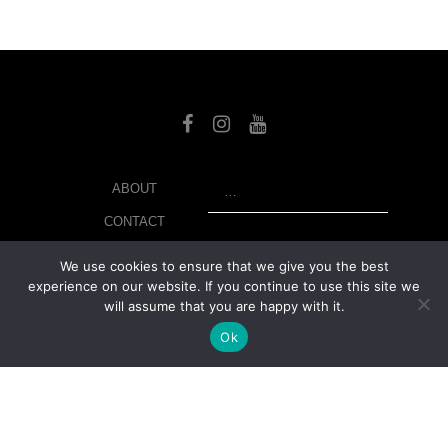
SEARCH
ABOUT
CONTACT
LIBRARY
We use cookies to ensure that we give you the best
experience on our website. If you continue to use this site we
MY ACCOUNT
will assume that you are happy with it.
PRIVACY POLICY
Ok
© Copyright 2026 美紙 , All rights reserved.
web design and
development
by
Ruppell Limited
Version No: 1.4.1