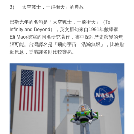
3）「太空戰士，一飛衝天」的典故
巴斯光年的名句是「太空戰士，一飛衝天」（To
Infinity and Beyond），英文原句來自1991年數學家
Eli Maor撰寫的同名研究著作，書中探討歷史演變的無
限可能。台灣譯名是「飛向宇宙，浩瀚無垠」，比較貼
近原意，香港譯名則比較響亮。