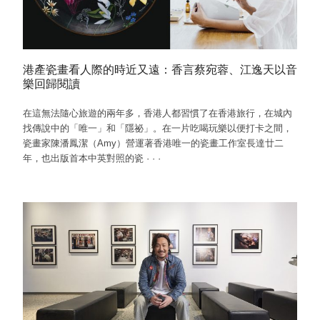
港產瓷畫看人際的時近又遠：香言蔡宛蓉、江逸天以音
樂回歸閱讀
在這無法隨心旅遊的兩年多，香港人都習慣了在香港旅行，在城內
找傳說中的「唯一」和「隱祕」。在一片吃喝玩樂以便打卡之間，
瓷畫家陳潘鳳潔（Amy）營運著香港唯一的瓷畫工作室長達廿二
年，也出版首本中英對照的瓷
·
·
·