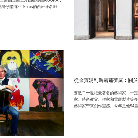
館全新開設西班牙高級餐廳AGORA，
船街22 Ships的西班牙名廚
從金寶湯到瑪麗蓮夢露︰關於普普
要數二十世紀最著名的藝術家，一定少不
家、時尚教父、作家和電影製片等多重身
藝術家帶來創作靈感。今年是他94