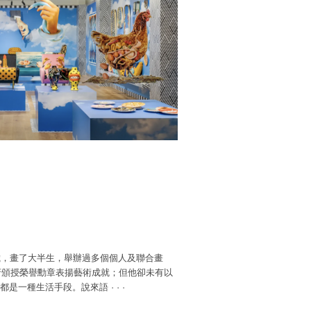
歲，畫了大半生，舉辦過多個個人及聯合畫
政府頒授榮譽勳章表揚藝術成就；但他卻未有以
畫都是一種生活手段。說來語
·
·
·