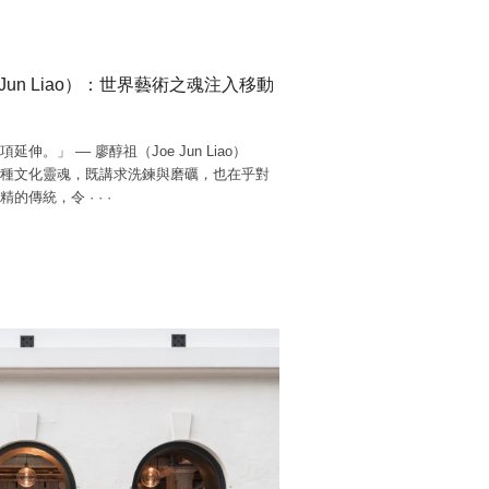
Jun Liao）：世界藝術之魂注入移動
」 –– 廖醇祖（Joe Jun Liao）
種文化靈魂，既講求洗鍊與磨礪，也在乎對
求精的傳統，令
·
·
·