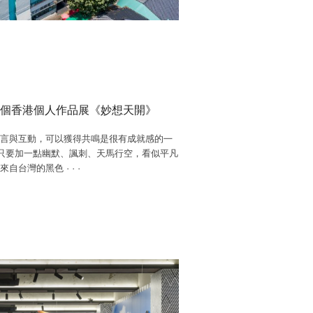
個香港個人作品展《妙想天開》
言與互動，可以獲得共鳴是很有成就感的㇐
只要加一點幽默、諷刺、天馬行空，看似平凡
。來自台灣的黑色
·
·
·