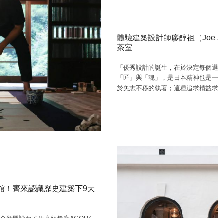
體驗建築設計師廖醇祖（Joe 
茶室
「優秀設計的誕生，在於決定每個選項延伸。
「匠」與「魂」，是日本精神也是一
於矢志不移的執著；這種追求精益
館！齊來認識歷史建築下9大