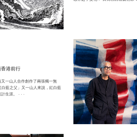
領香港前行
別邀請又一山人合作創作了兩張獨一無
紅白藍之父」又一山人來說，紅白藍
設計生涯。
·
·
·