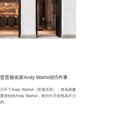
藝術家Andy Warhol的5件事
了Andy Warhol（安迪沃荷），身為插畫
份的Andy Warhol，來到今天依然為不少
歲的
·
·
·