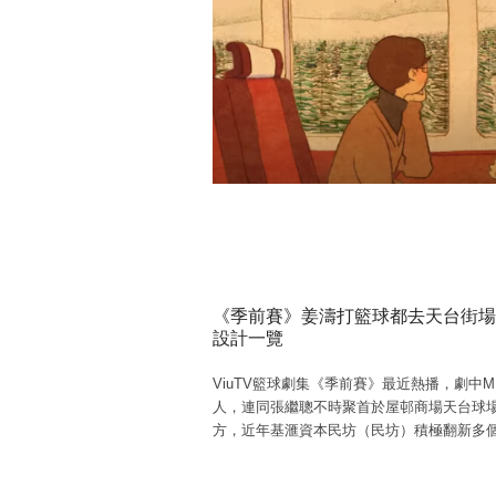
《季前賽》姜濤打籃球都去天台街場
設計一覽
ViuTV籃球劇集《季前賽》最近熱播，劇中MI
人，連同張繼聰不時聚首於屋邨商場天台球
方，近年基滙資本民坊（民坊）積極翻新多