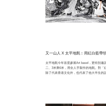
又一山人 X 太平地氈︰用紅白藍帶
太平地氈今年首度參展Art basel，更特
二、3米乘6米，用全人手製作的地氈。對「
除了代表香港文化外，也代表了他大半生的