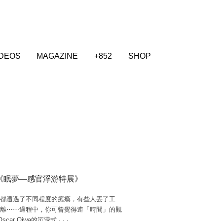
IDEOS
MAGAZINE
+852
SHOP
a 《眠夢—感官浮游特展》
都遭遇了不同程度的癱瘓，有些人丟了工
離⋯⋯過程中，你可曾覺得連「時間」的觀
car Oiwa的沉浸式
·
·
·