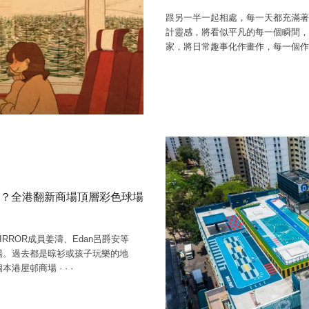
跟另一半一起相處，每一天都充滿著
計靈感，將看似平凡的每一個瞬間，
家，將日常趣事化作畫作，每一個作
？全港翻新商場頂層彩色球場
RROR成員姜濤、Edan呂爵安等
場。過去都是晾衫或孩子玩樂的地
個本港屋邨商場
·
·
·