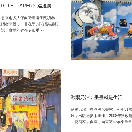
ILETPAPER》巡迴展
，愈來愈多人傾向透過電子閱讀器，
的讀者來說，一書在手的閱讀樂趣始
的話，實體的存在更加重
·
·
·
歐陽乃沾︰畫畫就是生活
歐陽乃沾，香港著名畫家，今年91
展，出版過數本畫冊，2008年獲
「藝術家」自居，自言這些年來畫