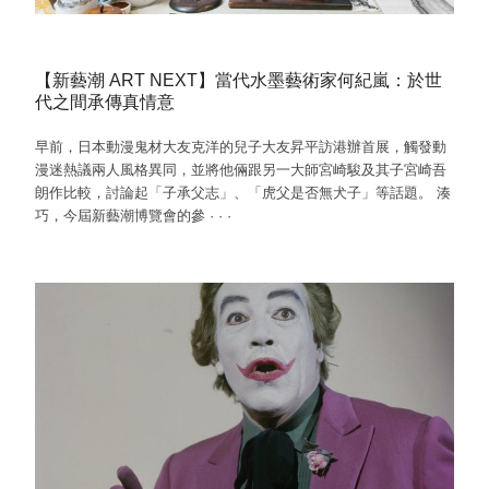
【新藝潮 ART NEXT】當代水墨藝術家何紀嵐：於世
代之間承傳真情意
早前，日本動漫鬼材大友克洋的兒子大友昇平訪港辦首展，觸發動
漫迷熱議兩人風格異同，並將他倆跟另一大師宮崎駿及其子宮崎吾
朗作比較，討論起「子承父志」、「虎父是否無犬子」等話題。 湊
巧，今屆新藝潮博覽會的參
·
·
·