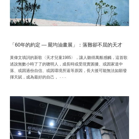
「60年的約定 — 龎均油畫展」：落難卻不屈的天才
黃偉文填詞的新歌〈天才兒童1985〉，讓人聽得萬般感觸，這首歌
述說無數小時了了的聰明人，成長時或受現實困擾、或因家道中
落、或因過份自信、或因環境所逼等原因，長大後可能無法如願發
揮天賦，成為最好的自己，
·
·
·