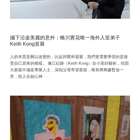
攝下沿途美麗的意外：蜷川實花唯一海外入室弟子
Keith Kong首展
人的本質是難以改變的，比起抑壓和迴避，我們更需要學習的是接
受自己原來的模樣。 像江紀鋒（Keith Kong）自小喜好藝術，但因
大家庭中滿是專業人士，深知父母寄望甚殷，唯有將興趣暫放一
旁，投入全副心神
·
·
·