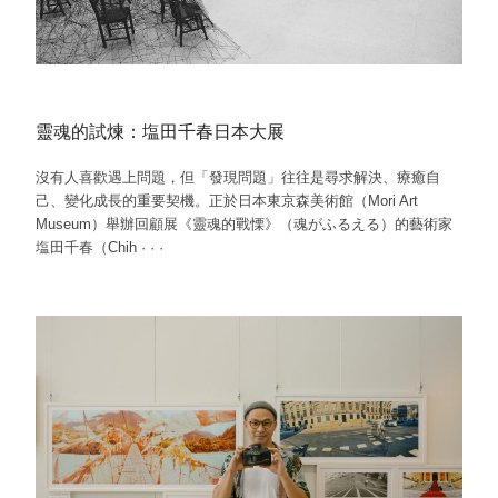
靈魂的試煉：塩田千春日本大展
沒有人喜歡遇上問題，但「發現問題」往往是尋求解決、療癒自
己、變化成長的重要契機。正於日本東京森美術館（Mori Art
Museum）舉辦回顧展《靈魂的戰慄》（魂がふるえる）的藝術家
塩田千春（Chih
·
·
·