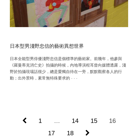
日本型男淺野忠信的藝術異想世界
日本全能型男俳優淺野忠信是個標準的藝術家。前幾年，他參與
《羅曼蒂克消亡史》拍攝的時候，內地導演程耳曾向媒體透露，淺
野於拍攝現場話很少，總是愛獨自待在一旁，默默觀察各人的行
動；出外景時，素常無特殊要求的
·
·
·
1
…
14
15
16
17
18