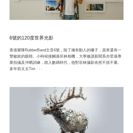
6號的120度世界光影
香港樂隊RubberBand主音6號，除了擁有動人的嗓子，原來還有一
雙敏銳的眼睛。小時候接觸過菲林相機，大學修讀新聞系亦受過專
業拍攝及沖晒訓練，踏入數碼時代，他對菲林攝影依然不捨不棄。
多年前太太Tim
·
·
·