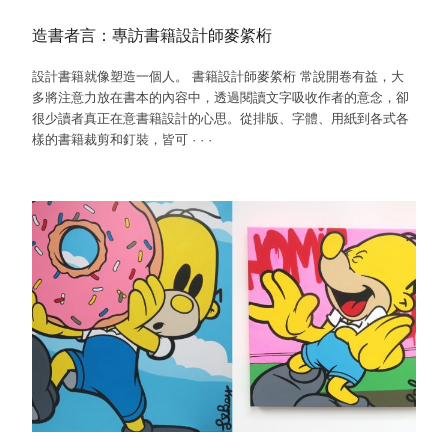
造書者言：專訪書籍設計師麥綮桁
設計書籍就像塑造一個人。 書籍設計師麥綮桁 常說開卷有益，大
多將注意力放在書本的內容中，透過閱讀文字吸收作者的意念，卻
很少讀者真正在意書籍設計的心思。從排版、字體、用紙到各式各
樣的書籍裁剪和釘裝，皆可
·
·
·