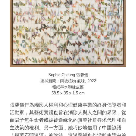
Sophie Cheung
張馨儀
擦拭新聞：雨後植物 氣味, 2022
報紙墨水和橡皮擦
58.5 x 35 x 1.5 cm
張馨儀作為殘疾人權利和心理健康事業的終身倡導者和
活動家，其藝術實踐也旨在消除人與人之間的界限，從
而賦予無生命者或被被邊緣化的無聲社群尋求代理和自
主決策的權利。另一方面，她巧妙地借用了中國諺語
「摸著石頭過河」的說法，透過藝術創作游離生活中的