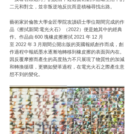
二元和對立，並非叛逆地反抗而是積極尋找出路。
藝術家於倫敦大學金匠學院攻讀碩士學位期間完成的作
品《擦拭新聞:電光火石》（2022）便是她其中的經典
作。作品由 600 塊橡皮擦擦拭 2021 年 12 月
至 2022 年 3 月期間公開出版的英國報紙創作而成，創
作過程中報紙墨水逐漸地轉移到橡皮擦的表面與內在。
因反覆摩擦而產生的高度熱力不只展現了物質性的加減
和轉換循環，更猶如變革過程，在電光火石之際產生意
想不到的變化。