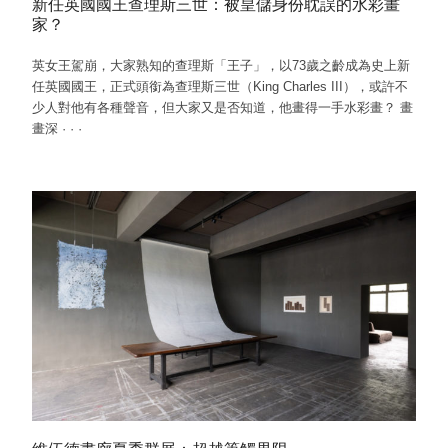
新任英國國王查理斯三世：被皇儲身份耽誤的水彩畫
家？
英女王駕崩，大家熟知的查理斯「王子」，以73歲之齡成為史上新
任英國國王，正式頭銜為查理斯三世（King Charles III），或許不
少人對他有各種聲音，但大家又是否知道，他畫得一手水彩畫？ 畫
畫深
·
·
·