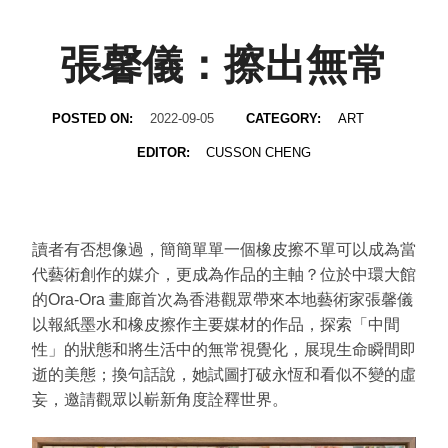
張馨儀：擦出無常
POSTED ON:
2022-09-05
CATEGORY:
ART
EDITOR:
CUSSON CHENG
讀者有否想像過，簡簡單單一個橡皮擦不單可以成為當
代藝術創作的媒介，更成為作品的主軸？位於中環大館
的Ora-Ora 畫廊首次為香港觀眾帶來本地藝術家張馨儀
以報紙墨水和橡皮擦作主要媒材的作品，探索「中間
性」的狀態和將生活中的無常視覺化，展現生命瞬間即
逝的美態；換句話說，她試圖打破永恆和看似不變的虛
妄，邀請觀眾以嶄新角度詮釋世界。