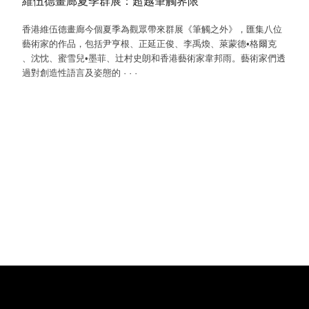
維伍德畫廊夏季群展：超越筆觸界限
香港維伍德畫廊今個夏季為觀眾帶來群展《筆觸之外》，匯集八位
藝術家的作品，包括尹亨根、正延正俊、李禹煥、萊蒙德•格爾克
、沈忱、蜜雪兒•墨菲、辻村史朗和香港藝術家韋邦雨。藝術家們透
過對創造性語言及姿態的
·
·
·