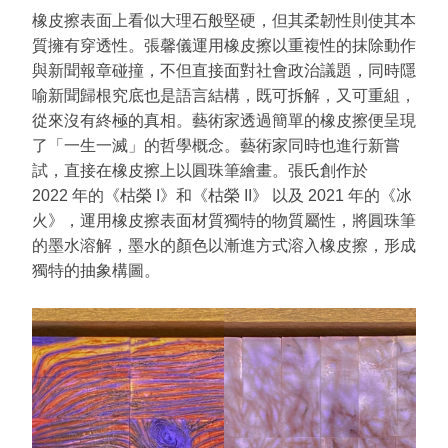
橡皮擦表面上看似大理石般堅硬，但其柔韌性則使其本
質擁有穿透性。張馨儀運用橡皮擦以重複性的抹除動作
與新聞報章碰撞，不但直接面對社會政治議題，同時隱
喻新聞歸根究底也是語言結構，既可拆解，又可重組，
從來沒有終極的真相。藝術家透過簡單的橡皮擦便呈現
了「一生一滅」的哲學概念。藝術家同時也進行新嘗
試，直接在橡皮擦上以圓珠筆繪畫。張氏創作於
2022 年的《枯榮 I》和《枯榮 II》 以及 2021 年的《冰
火》，運用橡皮擦表面材質獨特的物質屬性，將圓珠筆
的墨水溶解，墨水的顏色以漸進方式溶入橡皮擦，形成
獨特的抽象構圖。