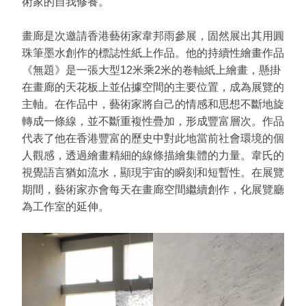
術家的自我修養。
畫廊是次邀請香港藝術家韋邦雨參展，固然展出其用圓
珠筆墨水創作的標誌性紙上作品。他的持續性繪畫作品
《無題》是一張大型12米乘2米的卷軸紙上繪畫，懸掛
在畫廊的天花板上並佔據空間的主要位置，成為展覽的
主軸。在作品中，藝術家將自己的情感和思想不斷地旋
轉成一條線，並不斷重複性疊加，形成豐富層次。作品
代表了他在香港豐富的歷史中對此地當前社會環境的個
人觀感，透過繪畫精細的線條描繪集體的力量。韋氏的
視覺語言猶如流水，顯現宇宙的瞬刻和短暫性。在展覽
期間，藝術家亦會每天在畫廊空間繼續創作，化展覽廳
為工作室的延伸。