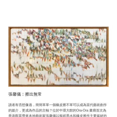
張馨儀：擦出無常
讀者有否想像過，簡簡單單一個橡皮擦不單可以成為當代藝術創作
的媒介，更成為作品的主軸？位於中環大館的Ora-Ora 畫廊首次為
香港觀眾帶來本地藝術家張馨儀以報紙墨水和橡皮擦作主要媒材的