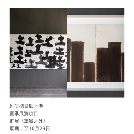
維伍德畫廊香港

夏季展覽項目

群展《筆觸之外》

展期：至10月29日