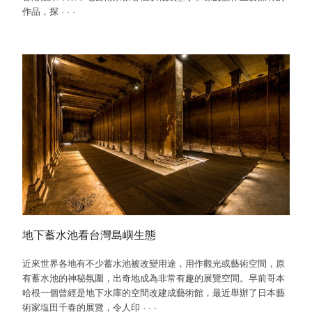
作品，探
·
·
·
地下蓄水池看台灣島嶼生態
近來世界各地有不少蓄水池被改變用途，用作觀光或藝術空間，原
有蓄水池的神秘氛圍，出奇地成為非常有趣的展覽空間。早前哥本
哈根一個曾經是地下水庫的空間改建成藝術館，最近舉辦了日本藝
術家塩田千春的展覽，令人印
·
·
·