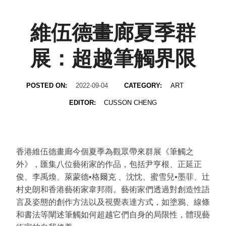
維伍德畫廊夏季群
展：超越筆觸界限
POSTED ON:
2022-09-04
CATEGORY:
ART
EDITOR:
CUSSON CHENG
香港維伍德畫廊今個夏季為觀眾帶來群展《筆觸之
外》，匯集八位藝術家的作品，包括
尹亨根、正延正
俊
、
李禹煥
、
萊蒙德•格爾克
、
沈忱
、
蜜雪兒•墨菲
、
辻
村史朗
和香港藝術家
韋邦雨
。藝術家們透過對創造性語
言及姿態的創作方法以及視覺表達方式，如塗鴉、線條
和書法等闡述筆觸如何超越它們自身的局限性，體現藝