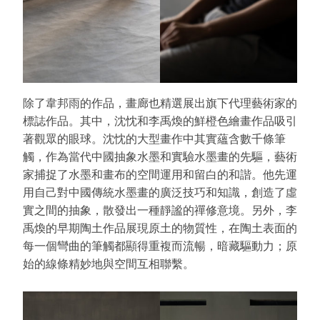
除了韋邦雨的作品，畫廊也精選展出旗下代理藝術家的
標誌作品。其中，沈忱和李禹煥的鮮橙色繪畫作品吸引
著觀眾的眼球。沈忱的大型畫作中其實蘊含數千條筆
觸，作為當代中國抽象水墨和實驗水墨畫的先驅，藝術
家捕捉了水墨和畫布的空間運用和留白的和諧。他先運
用自己對中國傳統水墨畫的廣泛技巧和知識，創造了虛
實之間的抽象，散發出一種靜謐的禪修意境。另外，李
禹煥的早期陶土作品展現原土的物質性，在陶土表面的
每一個彎曲的筆觸都顯得重複而流暢，暗藏驅動力；原
始的線條精妙地與空間互相聯繫。