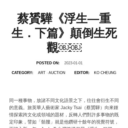
蔡贇驊《浮生—重
生．下篇》顛倒生死
觀￼￼
POSTED ON:
2023-01-01
CATEGORY:
ART
·
AUCTION
EDITOR:
KO CHEUNG
同一種事物，放諸不同文化語景之下，往往會衍生不同
的意義。旅英華人藝術家 Jacky Tsai（蔡贇驊）向來鍾
情探索跨文化或領域的題材，反轉人們對許多事物的既
定印象，譬如「骷髏」就是他鑽研十餘年的視覺符號，