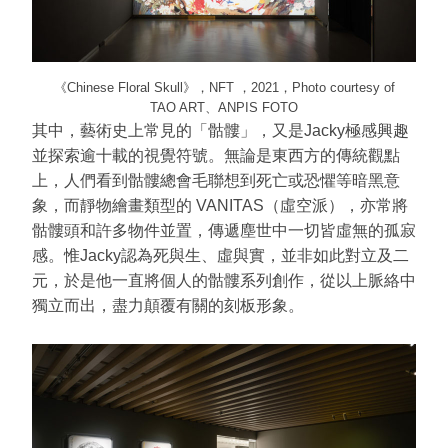
《Chinese Floral Skull》，NFT ，2021，Photo courtesy of
TAO ART、ANPIS FOTO
其中，藝術史上常見的「骷髏」，又是Jacky極感興趣
並探索逾十載的視覺符號。無論是東西方的傳統觀點
上，人們看到骷髏總會毛聯想到死亡或恐懼等暗黑意
象，而靜物繪畫類型的 VANITAS（虛空派），亦常將
骷髏頭和許多物件並置，傳遞塵世中一切皆虛無的孤寂
感。惟Jacky認為死與生、虛與實，並非如此對立及二
元，於是他一直將個人的骷髏系列創作，從以上脈絡中
獨立而出，盡力顛覆有關的刻板形象。