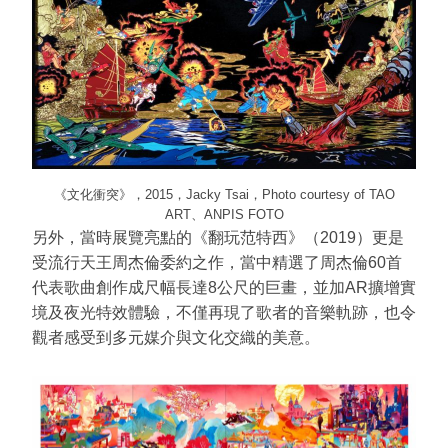
《文化衝突》，2015，Jacky Tsai，Photo courtesy of TAO
ART、ANPIS FOTO
另外，當時展覽亮點的《翻玩范特西》（2019）更是
受流行天王周杰倫委約之作，當中精選了周杰倫60首
代表歌曲創作成尺幅長達8公尺的巨畫，並加AR擴增實
境及夜光特效體驗，不僅再現了歌者的音樂軌跡，也令
觀者感受到多元媒介與文化交織的美意。