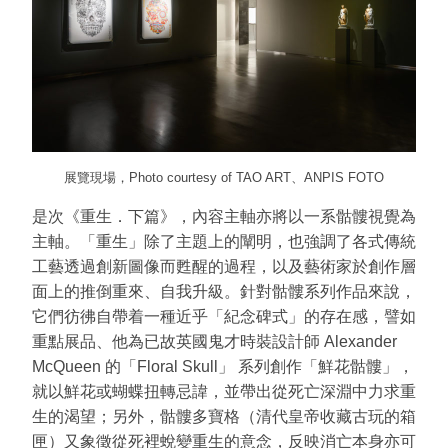
展覽現場，Photo courtesy of TAO ART、ANPIS FOTO
是次《重生．下篇》，內容主軸亦將以一系骷髏視覺為
主軸。「重生」除了主題上的闡明，也強調了各式傳統
工藝透過創新圖像而甦醒的過程，以及藝術家於創作層
面上的推倒重來、自我升級。針對骷髏系列作品來說，
它們彷彿自帶着一種近乎「紀念碑式」的存在感，譬如
重點展品、他為已故英國鬼才時裝設計師 Alexander
McQueen 的「Floral Skull」 系列創作「鮮花骷髏」，
就以鮮花或蝴蝶扭轉忌諱，並帶出從死亡深淵中力求重
生的渴望；另外，骷髏多寶格（清代皇帝收藏古玩的箱
匣）又象徵從死裡蛻變重生的意念，反映消亡本身亦可