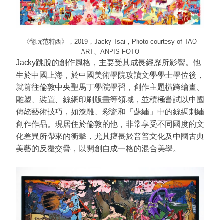
《翻玩范特西》，2019，Jacky Tsai，Photo courtesy of TAO
ART、ANPIS FOTO
Jacky跳脫的創作風格，主要受其成長經歷所影響。他
生於中國上海，於中國美術學院攻讀文學學士學位後，
就前往倫敦中央聖馬丁學院學習，創作主題橫跨繪畫、
雕塑、裝置、絲網印刷版畫等領域，並積極嘗試以中國
傳統藝術技巧，如漆雕、彩瓷和「蘇繡」中的絲綢刺繡
創作作品。現居住於倫敦的他，非常享受不同國度的文
化差異所帶來的衝擊，尤其擅長於普普文化及中國古典
美藝的反覆交疊，以開創自成一格的混合美學。