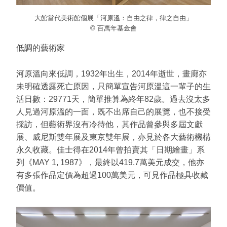
大館當代美術館個展「河原溫：自由之律，律之自由」
© 百萬年基金會
低調的藝術家
河原溫向來低調，1932年出生，2014年逝世，畫廊亦
未明確透露死亡原因，只簡單宣告河原溫這一輩子的生
活日數：29771天，簡單推算為終年82歲。過去沒太多
人見過河原溫的一面，既不出席自己的展覽，也不接受
採訪，但藝術界沒有冷待他，其作品曾參與多屆文獻
展、威尼斯雙年展及東京雙年展，亦見於各大藝術機構
永久收藏。佳士得在2014年曾拍賣其「日期繪畫」系
列《MAY 1, 1987》，最終以419.7萬美元成交，他亦
有多張作品定價為超過100萬美元，可見作品極具收藏
價值。