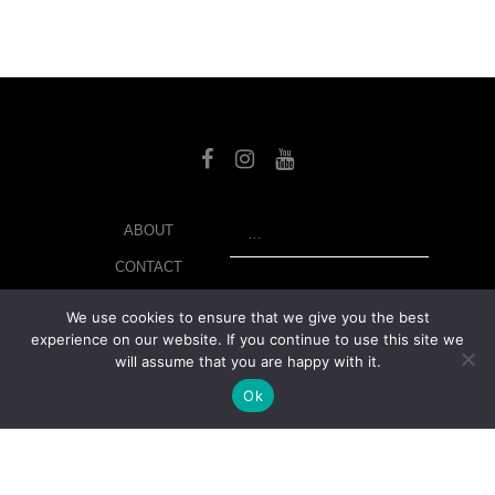
SEARCH
ABOUT
CONTACT
LIBRARY
We use cookies to ensure that we give you the best
experience on our website. If you continue to use this site we
MY ACCOUNT
will assume that you are happy with it.
PRIVACY POLICY
Ok
© Copyright 2026 美紙 , All rights reserved.
web design and
development
by
Ruppell Limited
Version No: 1.4.1