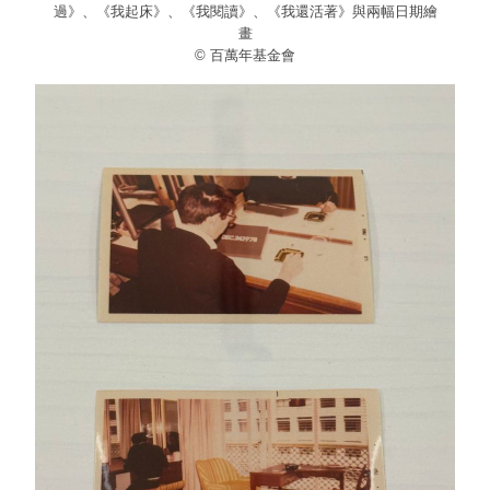
過》、《我起床》、《我閱讀》、《我還活著》與兩幅日期繪
畫
© 百萬年基金會