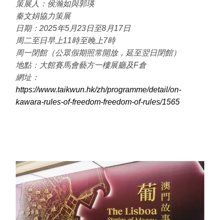
策展人：侯瀚如與郭瑛
秦文娟協力策展
日期：2025年5月23日至8月17日
周二至日早上11時至晚上7時
周⼀閉館（公眾假期照常開放，延至翌日閉館）
地點：大館賽馬會藝方一樓展廳及F
倉
網址：
https://www.taikwun.hk/zh/programme/detail/on-
kawara-rules-of-freedom-freedom-of-rules/1565