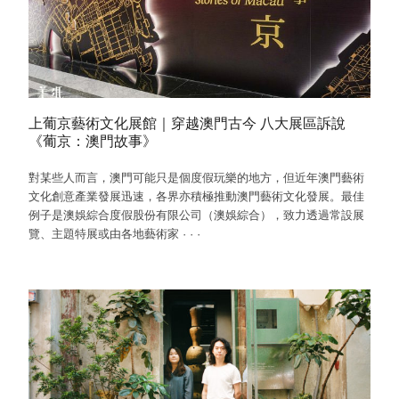
上葡京藝術文化展館｜穿越澳門古今 八大展區訴說
《葡京：澳門故事》
對某些人而言，澳門可能只是個度假玩樂的地方，但近年澳門藝術
文化創意產業發展迅速，各界亦積極推動澳門藝術文化發展。最佳
例子是澳娛綜合度假股份有限公司（澳娛綜合），致力透過常設展
覽、主題特展或由各地藝術家
·
·
·