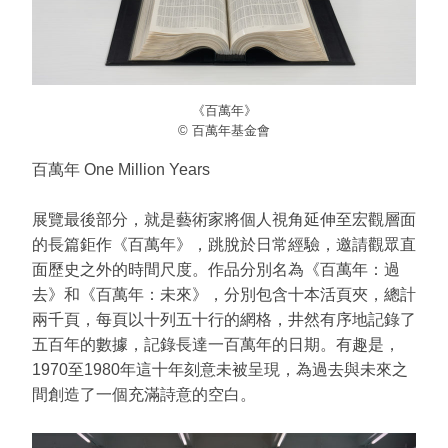
《百萬年》
© 百萬年基金會
百萬年 One Million Years
展覽最後部分，就是藝術家將個人視角延伸至宏觀層面
的長篇鉅作《百萬年》，跳脫於日常經驗，邀請觀眾直
面歷史之外的時間尺度。作品分別名為《百萬年：過
去》和《百萬年：未來》，分別包含十本活頁夾，總計
兩千頁，每頁以十列五十行的網格，井然有序地記錄了
五百年的數據，記錄長達一百萬年的日期。有趣是，
1970至1980年這十年刻意未被呈現，為過去與未來之
間創造了一個充滿詩意的空白。