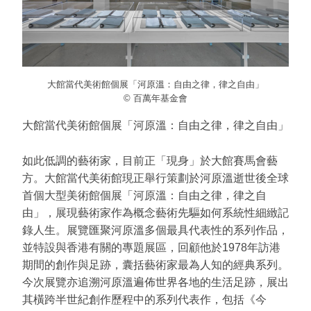
大館當代美術館個展「河原溫：自由之律，律之自由」
© 百萬年基金會
大館當代美術館個展「河原溫：自由之律，律之自由」
如此低調的藝術家，目前正「現身」於大館賽馬會藝
方。大館當代美術館現正舉行策劃於河原溫逝世後全球
首個大型美術館個展「河原溫：自由之律，律之自
由」，展現藝術家作為概念藝術先驅如何系統性細緻記
錄人生。展覽匯聚河原溫多個最具代表性的系列作品，
並特設與香港有關的專題展區，回顧他於1978年訪港
期間的創作與足跡，囊括藝術家最為人知的經典系列。
今次展覽亦追溯河原溫遍佈世界各地的生活足跡，展出
其橫跨半世紀創作歷程中的系列代表作，包括《今