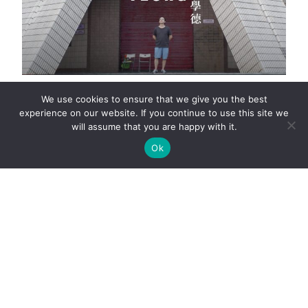
【甚麼是美？】楊學德 壞時代安慰劑
We use cookies to ensure that we give you the best
experience on our website. If you continue to use this site we
「美，是一種好像安慰劑的東西。」 楊學德，創作足跡遍布廣告、
will assume that you are happy with it.
設計與雜誌界，是漫畫家，也是畫家；成長於八十年代的他，愛懷
Ok
舊，也愛香港文化，一直透過奇思妙想，默默為香港人留下繽紛的
紙上回憶。 尖沙咀海港城
·
·
·