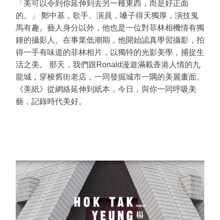
「美可以令到你延伸到去另一種東西，而是好正面
的。」 鄭中基，歌手、演員，嗓子得天獨厚，演技鬼
馬有趣。藝人身分以外，他也是一位對菲林相機情有獨
鍾的攝影人。在事業低潮期，他開始認真學習攝影，拍
得一手有味道的菲林相片，以獨特的光影美學，捕捉生
活之美。 那天，我們跟Ronald漫遊滿載香港人情的九
龍城，穿梭舊街老店，一同發掘城市一隅的美麗畫面。
《美紙》從網絡延伸到紙本，今日，與你一同呼吸美
藝，記錄時代美好。