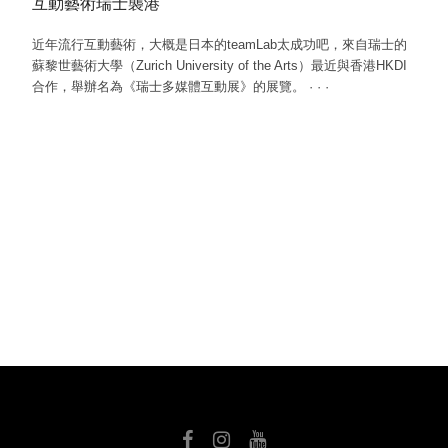
互動藝術瑞士襲港
近年流行互動藝術，大概是日本的teamLab太成功吧，來自瑞士的
蘇黎世藝術大學（Zurich University of the Arts）最近與香港HKDI
合作，舉辦名為《瑞士多媒體互動展》的展覽。
·
·
·