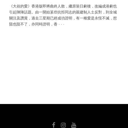
《大叔的愛》香港版即將曲終人散，繼原裝日劇後，改編成港劇也
引起陣陣話題。由一開始某些抗拒同志的親建制人士反對，到全城
關注及讚賞，過去三星期已經成功證明，有一種愛是永恆不滅，想
阻也阻不了，亦同時證明，香
·
·
·