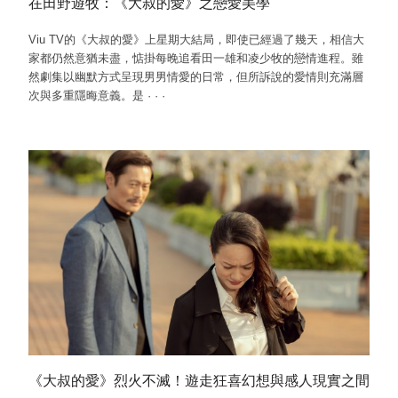
在田野遊牧：《大叔的愛》之戀愛美學
Viu TV的《大叔的愛》上星期大結局，即使已經過了幾天，相信大
家都仍然意猶未盡，惦掛每晚追看田一雄和凌少牧的戀情進程。雖
然劇集以幽默方式呈現男男情愛的日常，但所訴說的愛情則充滿層
次與多重隱晦意義。是
·
·
·
《大叔的愛》烈火不滅！遊走狂喜幻想與感人現實之間