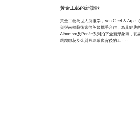
黃金工藝的新讚歌
黃金工藝為世人所推崇，Van Cleef & Arpel
寶與南韓藝術家徐英姬攜手合作，為其經典
Alhambra及Perlée系列拍下全新形象照，
璣鏤雕花及金質圓珠璀璨背後的工
·
·
·