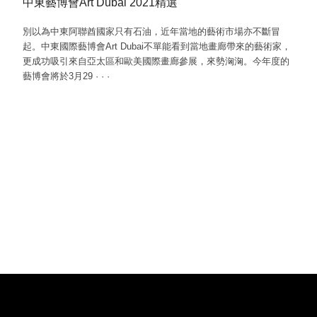
中東藝博會Art Dubai 2021精選
別以為中東阿聯酋國家只有石油，近年當地的藝術市場亦不斷冒
起。中東國際藝博會Art Dubai不單能看到當地畫廊帶來的藝術家，
更成功吸引來自亞太區和歐美國際畫廊參展，來勢洶洶。今年度的
藝博會將於3月29
·
·
·