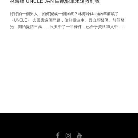
林海峰 UNCLE JAN 白紙鉛筆永遠救到我
好好的一個男人，如何變成一個阿叔？林海峰(Jan)兩年前填了
〈UNCLE〉 去回應這個問題，偏好棍波車、買自願醫保、前額發
光、開始提防三高……只要中了一半條件，已合乎資格加入中
·
·
·