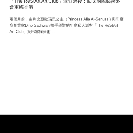
「The ReStArt Art Club」派對過後：回味國際藝術盛
會重臨香港
兩個月前，由利比亞歐瑞思公主（Princess Alia Al-Senussi) 與印度
裔創業家Dino Sadhwani攜手舉辦的年度私人派對「The ReStArt
Art Club」於巴塞爾藝術
·
·
·