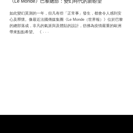
《Le Monde》巴黎總部：變幻時代的新盼望
如此變幻莫測的一年，但凡有些「正常事」發生，都會令人感到安
心及釋懷。像最近法國傳媒集團《Le Monde（世界報）》位於巴黎
的總部落成，非凡的氣派與及體貼的設計，彷彿為疫情嚴重的歐洲
帶來點點希望。 《
·
·
·