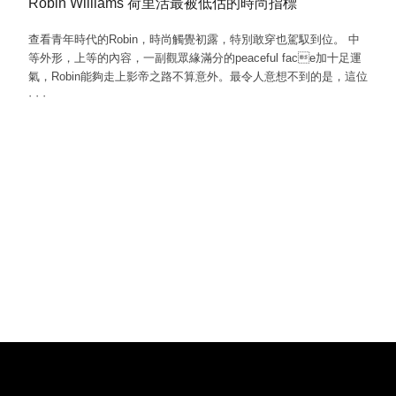
Robin Williams 荷里活最被低估的時尚指標
查看青年時代的Robin，時尚觸覺初露，特別敢穿也駕馭到位。 中
等外形，上等的內容，一副觀眾緣滿分的peaceful face加十足運
氣，Robin能夠走上影帝之路不算意外。最令人意想不到的是，這位
·
·
·