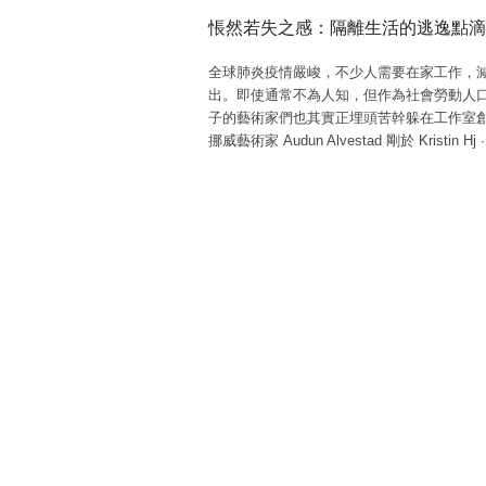
悵然若失之感：隔離生活的逃逸點滴
全球肺炎疫情嚴峻，不少人需要在家工作，
出。即使通常不為人知，但作為社會勞動人
子的藝術家們也其實正埋頭苦幹躲在工作室
挪威藝術家 Audun Alvestad 剛於 Kristin Hj