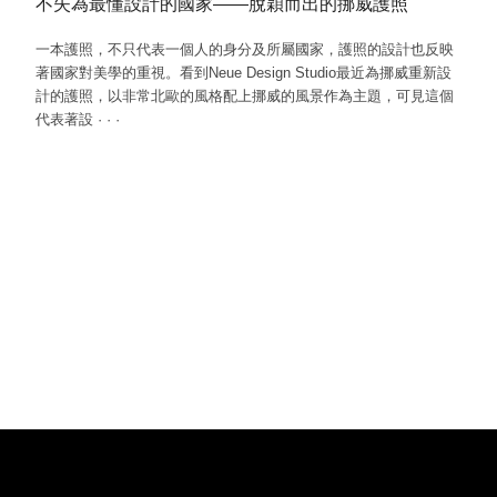
不失為最懂設計的國家——脫穎而出的挪威護照
一本護照，不只代表一個人的身分及所屬國家，護照的設計也反映
著國家對美學的重視。看到Neue Design Studio最近為挪威重新設
計的護照，以非常北歐的風格配上挪威的風景作為主題，可見這個
代表著設
·
·
·