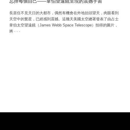
忘掉每個自己——韋伯望遠鏡呈現的震撼宇宙
長居住不見天日的大都市，偶然有機會在外地抬頭望天，肉眼看到
天空中的繁星，已經感到震撼。這幾天美國太空總署發表了由占士
韋伯太空望遠鏡（James Webb Space Telescope）拍得的圖片，
將
·
·
·