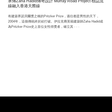
承傳Zaha Hadid傳奇設計 Murray Road Project 標誌流
線融入香港天際線
有建築界諾貝爾獎之稱的Pritzker Prize，過往都是男性的天下，
2004年，這個傳統終於給打破。伊拉克裔英籍建築師Zaha Hadid成
為Pritzker Prize史上首位女性得獎者，確立其
·
·
·