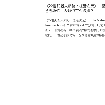
《22世紀殺人網絡：復活次元》：
意志為假，人類仍有否選擇？
《22世紀殺人網絡：復活次元》（The Matri
Resurrections）早前釋出了正式預告，此
置了一個聲稱有18萬個變項的前導預告，以
銷的方式引起熱議之餘，也在有意無意間契