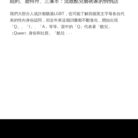
紐約、鹿特丹、三藩市：流散酷兒藝術家的悄悄話
我們大部分人或許都聽過LGBT，也可能了解四個英文字母各自代
表的性向身份認同，但近年來這個詞彙都不斷進化，開始出現
「Q」、「I」、「A」等等。當中的「Q」代表著「酷兒」
（Queer）身份和社群。「酷兒
·
·
·