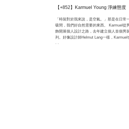
【+852】Karmuel Young 淨練態度
「時裝對於我來說，是空氣。」那是在日常
吸間，我們好自然需要的東西。 Karmuel從
飾開展個人設計之路，去年建立個人首個男
列。好像設計師Helmut Lang一樣，Karmu
·
·