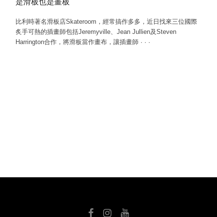
是滑板也是畫板
比利時著名滑板店Skateroom，經常搞作多多，近日找來三位國際
炙手可熱的插畫師包括Jeremyville、Jean Jullien及Steven
Harrington合作，將滑板當作畫布，讓插畫師
·
·
·