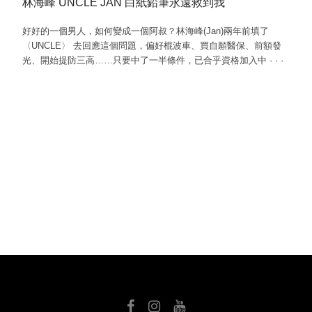
林海峰 UNCLE JAN 白紙鉛筆永遠救到我
好好的一個男人，如何變成一個阿叔？林海峰(Jan)兩年前填了
〈UNCLE〉 去回應這個問題，偏好棍波車、買自願醫保、前額發
光、開始提防三高……只要中了一半條件，已合乎資格加入中
·
·
·