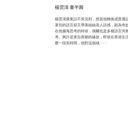
楊雲濤 畫半圓
楊雲濤廣東話不算流利，然當他轉換成普通
著別的語言卻又帶著絲絲港人語感，頗為奇
在他腦海思考的時候，偶爾也是多種語言夾
考。興許是來自異鄉的緣故，即使在香港生
麼一段長時間，他對這個城
·
·
·