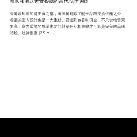
韓國和港式素食餐廳的當代設計演繹
香港眾所週知是美食之都，選擇餐廳除了關乎品嚐美酒佳餚之外，
餐廳的室內設計也是一大重點。要達到色香味俱全，不只食物質素
要高，室內環境的氛圍也要能與菜色互相輝映才可算是完美的品味
體驗。灶神集團 (ZS H
·
·
·