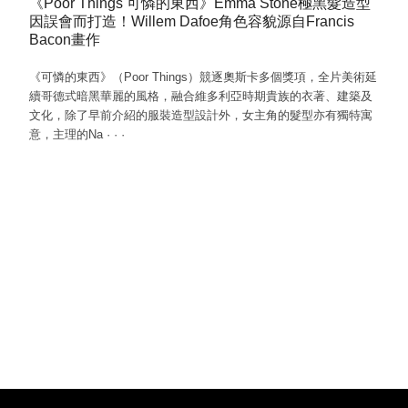
《Poor Things 可憐的東西》Emma Stone極黑髮造型
因誤會而打造！Willem Dafoe角色容貌源自Francis
Bacon畫作
《可憐的東西》（Poor Things）競逐奧斯卡多個獎項，全片美術延
續哥德式暗黑華麗的風格，融合維多利亞時期貴族的衣著、建築及
文化，除了早前介紹的服裝造型設計外，女主角的髮型亦有獨特寓
意，主理的Na
·
·
·