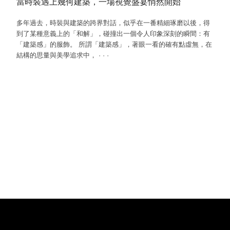
當時裝遇上幾何建築，一場視覺盛宴悄然開始
多年過去，時裝與建築的跨界對話，似乎在一番精細琢磨以後，得
到了某種意義上的「和解」，碰撞出一個令人印象深刻的瞬間：有
「建築感」的服飾。 所謂「建築感」，著眼一看的確有點虛無，在
結構的思量與美學追求中，
·
·
·