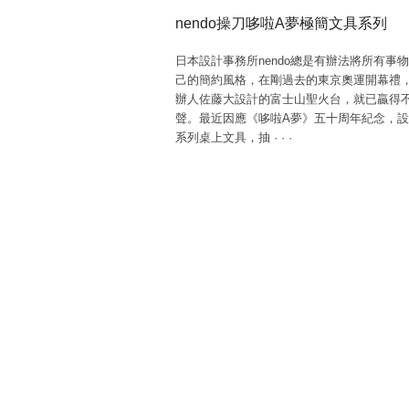
nendo操刀哆啦A夢極簡文具系列
日本設計事務所nendo總是有辦法將所有事
己的簡約風格，在剛過去的東京奧運開幕禮
辦人佐藤大設計的富士山聖火台，就已贏得
聲。最近因應《哆啦A夢》五十周年紀念，
系列桌上文具，抽
·
·
·