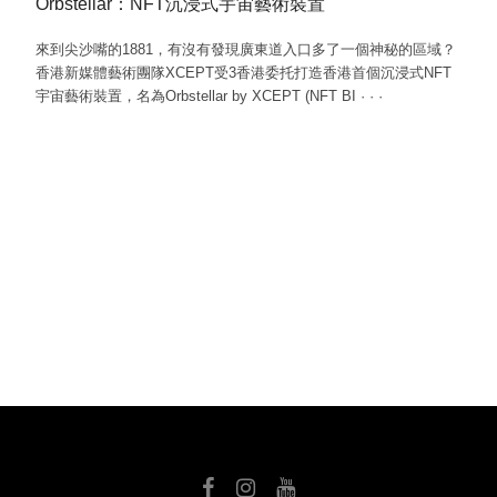
Orbstellar：NFT沉浸式宇宙藝術裝置
來到尖沙嘴的1881，有沒有發現廣東道入口多了一個神秘的區域？
香港新媒體藝術團隊XCEPT受3香港委托打造香港首個沉浸式NFT
宇宙藝術裝置，名為Orbstellar by XCEPT (NFT BI
·
·
·