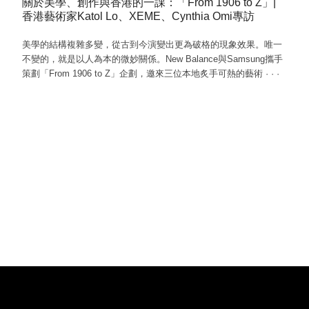
關於美學、創作與香港的一課：「From 1906 to Z」|
香港藝術家Katol Lo、XEME、Cynthia Omi專訪
美學的結構複雜多變，從古到今演變出更為破格的現象效果。唯一
不變的，就是以人為本的微妙關係。New Balance與Samsung攜手
策劃「From 1906 to Z」企劃，邀來三位本地炙手可熱的藝術
·
·
·