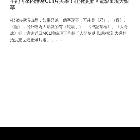
不能再來的港產Cult片美學！桂治洪驚世電影重現大銀
幕
桂治洪導演出品，如果只以一個字形容，可能是《邪》、《蠱》、
《魔》，另外較為人熟識的有《蛇殺手》、《成記茶樓》、《大哥
成》等！適逢近日MCL院線現正呈獻「人間煉獄 獸慾橫流 大導桂
治洪驚世港產爆片選」，
·
·
·