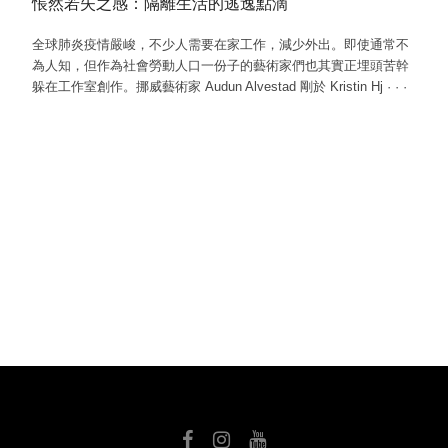
悵然若失之感：隔離生活的逃逸點滴
全球肺炎疫情嚴峻，不少人需要在家工作，減少外出。即使通常不
為人知，但作為社會勞動人口一份子的藝術家們也其實正埋頭苦幹
躲在工作室創作。挪威藝術家 Audun Alvestad 剛於 Kristin Hj
·
·
·